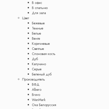
В офис
В спальню
Для зала
Цвет
Бежевые
Темные
Белые
Венге
Коричневые
Светлые
Слоновая кость
Дуб
Капучино
Серые
Беленый дуб
Производитель
ВФД
Albero
Bravo
WanMark
Ока Белоруссия