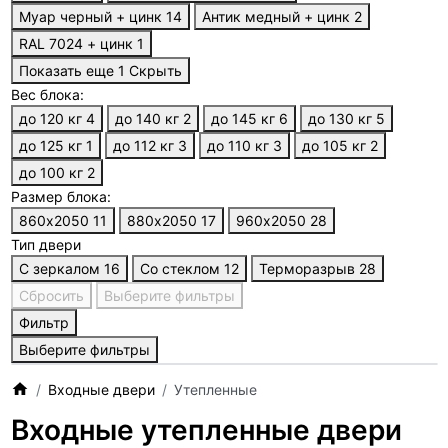
Муар черный + цинк
14
Антик медный + цинк
2
RAL 7024 + цинк
1
Показать еще 1
Скрыть
Вес блока:
до 120 кг
4
до 140 кг
2
до 145 кг
6
до 130 кг
5
до 125 кг
1
до 112 кг
3
до 110 кг
3
до 105 кг
2
до 100 кг
2
Размер блока:
860х2050
11
880х2050
17
960х2050
28
Тип двери
С зеркалом
16
Со стеклом
12
Терморазрыв
28
Сбросить
Выберите фильтры
Фильтр
Выберите фильтры
Входные двери
Утепленные
Входные утепленные двери