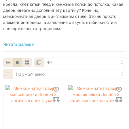
кресла, клетчатый плед и книжные полки до потолка. Какая
дверь идеально дополнит эту картину? Конечно,
межкомнатная дверь в английском стиле. Это не просто
элемент интерьера, а заявление о вкусе, стабильности и
приверженности традициям.
Такие двери создают ощущение респектабельности и
Читать дальше
основательности. Они идеально подходят для классических
интерьеров, оформления рабочего кабинета, домашней
библиотеки или просторной гостиной.