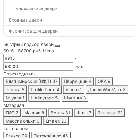
- Ульяновские двери
Входные двери
Фурнитура для дверей
Быстрый подбор двери
6915
-
58200
руб.
Цена
-
руб.
Производитель
Владимирские (ВФД)
37
Дворецкий
4
ОКА
9
Текона
8
Profilo Porte
4
Albero
1
Двери WanMark
3
Milyana
1
Шейл дорс
5
Uberture
3
Материал
ПЭТ
2
Массив
9
Эмаль
31
Шпон
7
Экошпон
32
Массив ольхи
9
Emalex
23
Тип полотна
Глухое
30
Остеклённое
45