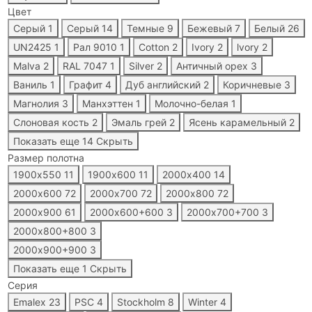
Цвет
Серый
1
Серый
14
Темные
9
Бежевый
7
Белый
26
UN2425
1
Рал 9010
1
Cotton
2
Ivory
2
lvory
2
Malva
2
RAL 7047
1
Silver
2
Античный орех
3
Ваниль
1
Графит
4
Дуб английский
2
Коричневые
3
Магнолия
3
Манхэттен
1
Молочно-белая
1
Слоновая кость
2
Эмаль грей
2
Ясень карамельный
2
Показать еще 14
Скрыть
Размер полотна
1900х550
11
1900х600
11
2000х400
14
2000х600
72
2000х700
72
2000х800
72
2000х900
61
2000х600+600
3
2000х700+700
3
2000х800+800
3
2000х900+900
3
Показать еще 1
Скрыть
Серия
Emalex
23
PSC
4
Stockholm
8
Winter
4