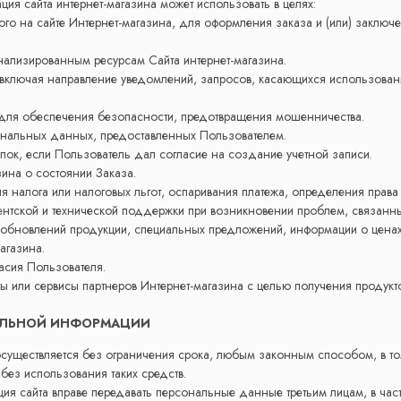
я сайта интернет-магазина может использовать в целях:
ного на сайте Интернет-магазина, для оформления заказа и (или) закл
нализированным ресурсам Сайта интернет-магазина.
, включая направление уведомлений, запросов, касающихся использовани
 для обеспечения безопасности, предотвращения мошенничества.
ональных данных, предоставленных Пользователем.
пок, если Пользователь дал согласие на создание учетной записи.
зина о состоянии Заказа.
ия налога или налоговых льгот, оспаривания платежа, определения прав
ентской и технической поддержки при возникновении проблем, связанны
, обновлений продукции, специальных предложений, информации о ценах
агазина.
асия Пользователя.
ы или сервисы партнеров Интернет-магазина с целью получения продукто
НАЛЬНОЙ ИНФОРМАЦИИ
существляется без ограничения срока, любым законным способом, в т
без использования таких средств.
ция сайта вправе передавать персональные данные третьим лицам, в час