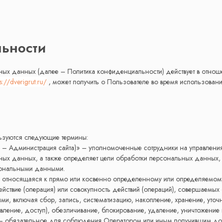
ьности
ых данных (далее – Политика конфиденциальности) действует в отноше
ps://dverigrut.ru/
, может получить о Пользователе во время использовани
ьзуются следующие термины:
ее – Администрация сайта)» – уполномоченные сотрудники на управлени
льных данных, а также определяет цели обработки персональных данных
рсональными данными.
 относящаяся к прямо или косвенно определенному или определяемому
ствие (операция) или совокупность действий (операций), совершаемых 
и, включая сбор, запись, систематизацию, накопление, хранение, уточ
вление, доступ), обезличивание, блокирование, удаление, уничтожени
 — обязательное для соблюдения Оператором или иным получившим до