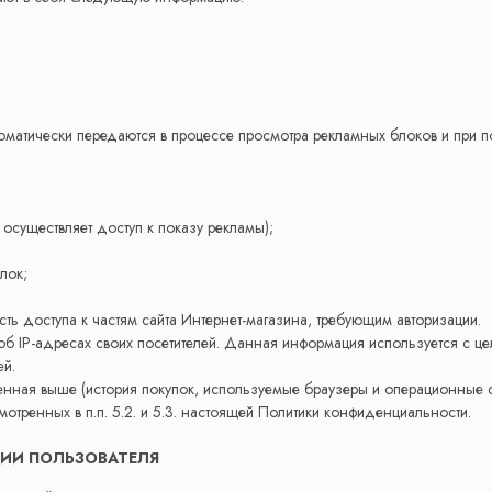
оматически передаются в процессе просмотра рекламных блоков и при п
осуществляет доступ к показу рекламы);
лок;
ть доступа к частям сайта Интернет-магазина, требующим авторизации.
и об IP-адресах своих посетителей. Данная информация используется с 
й.
нная выше (история покупок, используемые браузеры и операционные с
отренных в п.п. 5.2. и 5.3. настоящей Политики конфиденциальности.
ЦИИ ПОЛЬЗОВАТЕЛЯ