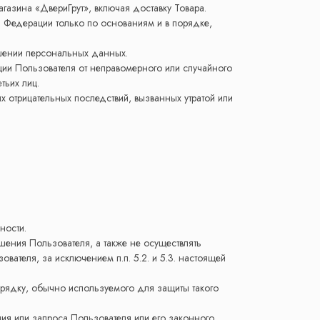
газина «ДвериГрут», включая доставку Товара.
 Федерации только по основаниям и в порядке,
ашении персональных данных.
ии Пользователя от неправомерного или случайного
тьих лиц.
 отрицательных последствий, вызванных утратой или
ности.
шения Пользователя, а также не осуществлять
теля, за исключением п.п. 5.2. и 5.3. настоящей
рядку, обычно используемого для защиты такого
ия или запроса Пользователя или его законного