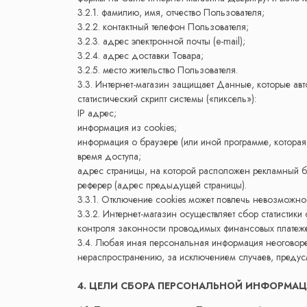
3.2.1. фамилию, имя, отчество Пользователя;
3.2.2. контактный телефон Пользователя;
3.2.3. адрес электронной почты (e-mail);
3.2.4. адрес доставки Товара;
3.2.5. место жительство Пользователя.
3.3. Интернет-магазин защищает Данные, которые авт
статистический скрипт системы («пиксель»):
IP адрес;
информация из cookies;
информация о браузере (или иной программе, которая 
время доступа;
адрес страницы, на которой расположен рекламный б
реферер (адрес предыдущей страницы).
3.3.1. Отключение cookies может повлечь невозможнос
3.3.2. Интернет-магазин осуществляет сбор статистик
контроля законности проводимых финансовых платеже
3.4. Любая иная персональная информация неоговоре
нераспространению, за исключением случаев, предусм
4. ЦЕЛИ СБОРА ПЕРСОНАЛЬНОЙ ИНФОРМА