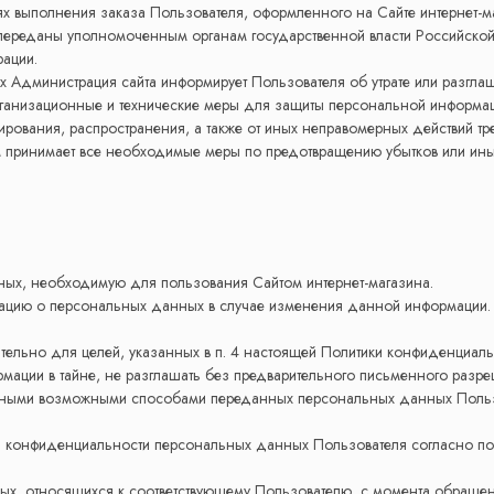
ях выполнения заказа Пользователя, оформленного на Сайте интернет-ма
переданы уполномоченным органам государственной власти Российской
ации.
ых Администрация сайта информирует Пользователя об утрате или разгл
ганизационные и технические меры для защиты персональной информац
рования, распространения, а также от иных неправомерных действий тре
м принимает все необходимые меры по предотвращению убытков или иных
ных, необходимую для пользования Сайтом интернет-магазина.
мацию о персональных данных в случае изменения данной информации.
тельно для целей, указанных в п. 4 настоящей Политики конфиденциаль
ации в тайне, не разглашать без предварительного письменного разре
ными возможными способами переданных персональных данных Пользова
ы конфиденциальности персональных данных Пользователя согласно по
ых, относящихся к соответствующему Пользователю, с момента обращен