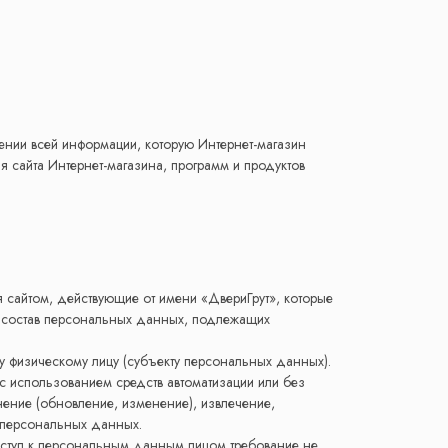
нии всей информации, которую Интернет-магазин
я сайта Интернет-магазина, программ и продуктов
я сайтом, действующие от имени «ДвериГрут», которые
, состав персональных данных, подлежащих
 физическому лицу (субъекту персональных данных).
с использованием средств автоматизации или без
нение (обновление, изменение), извлечение,
е персональных данных.
ступ к персональным данным лицом требование не