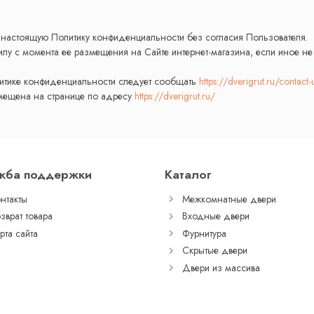
в настоящую Политику конфиденциальности без согласия Пользователя.
силу с момента ее размещения на Сайте интернет-магазина, если иное н
литике конфиденциальности следует сообщать
https://dverigrut.ru/contact-
мещена на странице по адресу
https://dverigrut.ru/
жба поддержки
Каталог
нтакты
Межкомнатные двери
зврат товара
Входные двери
рта сайта
Фурнитура
Скрытые двери
Двери из массива