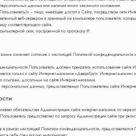
а персональных данных или наличия иного законного основания.
, Пользователь)» – лицо, имеющее доступ к Сайту, посредством сети Инт
авленный веб-сервером и хранимый на компьютере пользователя, которы
ицу соответствующего сайта.
компьютерной сети, построенной по протоколу IP.
агазина означает согласие с настоящей Политикой конфиденциальности
иденциальности Пользователь должен прекратить использование сайта И
тся только к сайту Интернет-магазина «ДвериГрут». Интернет-магазин не
по ссылкам, доступным на сайте Интернет-магазина.
ь персональных данных, предоставляемых Пользователем сайта Интерне
ОСТИ
вливает обязательства Администрации сайта интернет-магазина по нера
льзователь предоставляет по запросу Администрации сайта при регистр
 в рамках настоящей Политики конфиденциальности, предоставляются 
чают в себя следующую информацию: