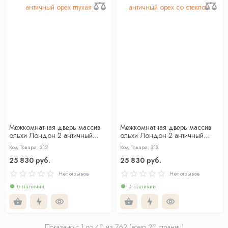
Межкомнатная дверь массив
Межкомнатная дверь массив
ольхи Лондон 2 античный
ольхи Лондон 2 античный
орех глухая
орех со стеклом
Код Товара: 312
Код Товара: 313
25 830 руб.
25 830 руб.
Нет отзывов
Нет отзывов
В наличии
В наличии
Показано с 1 по
40
из 762 (всего 20 страниц)