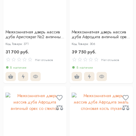
Межкомнатная дверь массив
Межкомнатная дверь массив
дуба Аристократ №2 античный
дуба Афродита античный орех
орех со стеклом
глухая
Код Товара: 371
Код Товара: 306
31 700 руб.
39 750 руб.
Нет отзывов
Нет отзывов
В наличии
В наличии