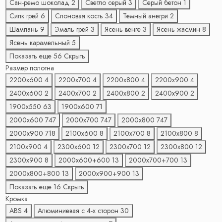
Сан-ремо шоколад
2
Светло серый
3
Серый бетон
1
Силк грей
6
Слоновая кость
34
Темный анегри
2
Шампань
9
Эмаль грей
3
Ясень венге
3
Ясень жасмин
8
Ясень карамельный
5
Показать еще 56
Скрыть
Размер полотна
2200х600
4
2200х700
4
2200х800
4
2200х900
4
2400х600
2
2400х700
2
2400х800
2
2400х900
2
1900х550
63
1900х600
71
2000х600
747
2000х700
747
2000х800
747
2000х900
718
2100х600
8
2100х700
8
2100х800
8
2100х900
4
2300х600
12
2300х700
12
2300х800
12
2300х900
8
2000х600+600
13
2000х700+700
13
2000х800+800
13
2000х900+900
13
Показать еще 16
Скрыть
Кромка
ABS
4
Алюминиевая с 4-x сторон
30