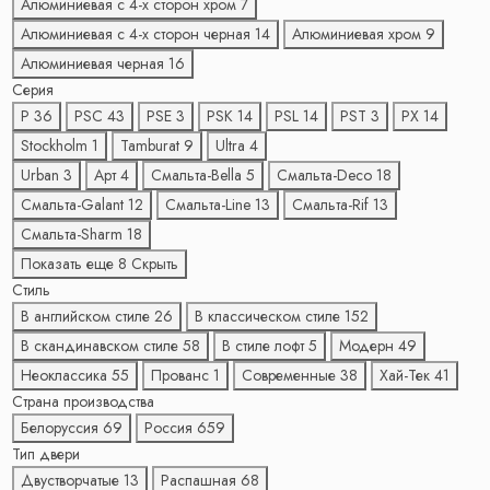
Алюминиевая с 4-x сторон хром
7
Алюминиевая с 4-x сторон черная
14
Алюминиевая хром
9
Алюминиевая черная
16
Серия
P
36
PSC
43
PSE
3
PSK
14
PSL
14
PST
3
PX
14
Stockholm
1
Tamburat
9
Ultra
4
Urban
3
Арт
4
Смальта-Bella
5
Смальта-Deco
18
Смальта-Galant
12
Смальта-Line
13
Смальта-Rif
13
Смальта-Sharm
18
Показать еще 8
Скрыть
Стиль
В английском стиле
26
В классическом стиле
152
В скандинавском стиле
58
В стиле лофт
5
Модерн
49
Неоклассика
55
Прованс
1
Современные
38
Хай-Тек
41
Страна производства
Белоруссия
69
Россия
659
Тип двери
Двустворчатые
13
Распашная
68