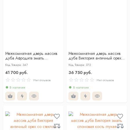
Межкомнатная дверь массив
Межкомнатная дверь массив
дуба Афродита эмаль
дуба Виктория античный орех
слоновая кость со стеклом
глухая
Код Товара: 347
Код Товара: 372
41 700 руб.
36 750 руб.
Нет отзывов
Нет отзывов
В наличии
В наличии