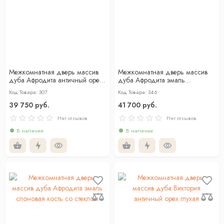
Межкомнатная дверь массив
Межкомнатная дверь массив
дуба Афродита античный орех
дуба Афродита эмаль
со стеклом
слоновая кость глухая
Код Товара: 307
Код Товара: 346
39 750 руб.
41 700 руб.
Нет отзывов
Нет отзывов
В наличии
В наличии