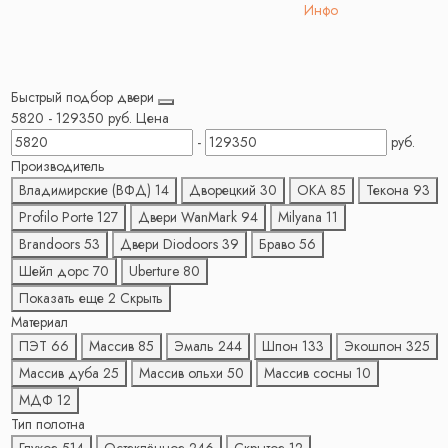
Инфо
Быстрый подбор двери
5820
-
129350
руб.
Цена
-
руб.
Производитель
Владимирские (ВФД)
14
Дворецкий
30
ОКА
85
Текона
93
Profilo Porte
127
Двери WanMark
94
Milyana
11
Brandoors
53
Двери Diodoors
39
Браво
56
Шейл дорс
70
Uberture
80
Показать еще 2
Скрыть
Материал
ПЭТ
66
Массив
85
Эмаль
244
Шпон
133
Экошпон
325
Массив дуба
25
Массив ольхи
50
Массив сосны
10
МДФ
12
Тип полотна