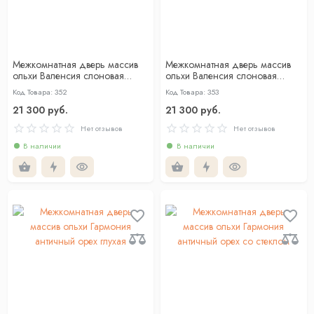
Межкомнатная дверь массив
Межкомнатная дверь массив
ольхи Валенсия слоновая
ольхи Валенсия слоновая
кость глухая
кость со стеклом
Код Товара: 352
Код Товара: 353
21 300 руб.
21 300 руб.
Нет отзывов
Нет отзывов
В наличии
В наличии