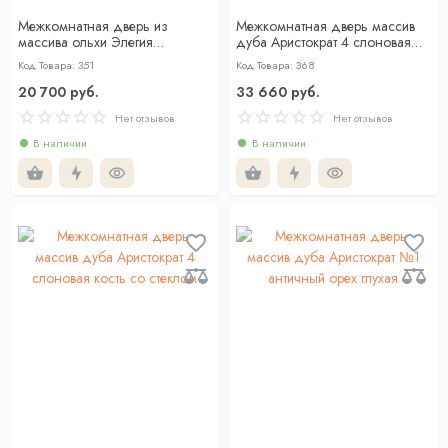
Межкомнатная дверь из
Межкомнатная дверь массив
массива ольхи Элегия
дуба Аристократ 4 слоновая
античный орех со стеклом
кость глухая
Код Товара: 351
Код Товара: 368
20 700 руб.
33 660 руб.
Нет отзывов
Нет отзывов
В наличии
В наличии