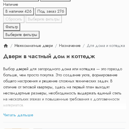
Наличие
В наличии
426
Под заказ
276
Сбросить
Выберите фильтры
Фильтр
Выберите фильтры
Межкомнатные двери
Назначение
Для дома и коттеджа
Двери в частный дом и коттедж
Выбор дверей для загородного дома или коттеджа — это гораздо
больше, чем просто покупка. Это создание уюта, формирование
общего настроения и решение сложных технических задач. В
отличие от типовой квартиры, здесь на первый план выходят
нестандартные размеры, необходимость выдержать единый стиль
на нескольких этажах и повышенные требования к долговечности
материалов.
Читать дальше
Мы понимаем эту специфику и предлагаем не просто двери, а
комплексные интерьерные решения, которые превратят ваш дом в
настоящее родовое гнездо.