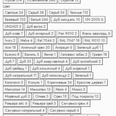
Глухое
514
Остеклённое
246
Скрытое
12
Цвет
Светлые
24
Серый
38
Серый
54
Темные
115
Бежевый
102
Белый
246
Дуб миндаль
10
UN 2005
6
UN2425
3
Дуб виски
2
Дуб кофе
7
Дуб янтарный
2
Рал 9010
2
Ясень авангард
6
lvory
2
Malva
4
Ral 7044
2
RAL 7047
18
RAL 9010
10
Агат
18
Античный орех
30
Антрацит
6
Беленый дуб
1
Бьянко
8
Ваниль
5
Венге
1
Галифакс табак
2
Графит
18
Дуб
7
Дуб
25
Дуб амер.светлый
4
Дуб английский
2
Дуб грейвуд
1
Дуб коньячный
4
Дуб мореный
1
Дуб натуральный
11
Дуб палисандр
2
Зеленый
1
Капучино
5
Коньяк
1
Коричневые
34
Красное дерево
1
Магнолия
14
Манхэттен
13
Милк
4
Мокко
2
Морёный дуб
2
Олива
3
Орех
15
Под покраску
12
Ривьера айс
6
Ривьера грей
5
Сан-ремо крем
4
Сан-ремо натуральный
4
Сан-ремо серый
4