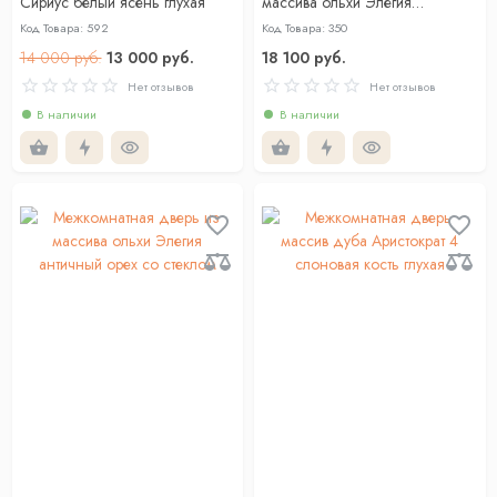
Сириус белый ясень глухая
массива ольхи Элегия
античный орех глухая
Код Товара: 592
Код Товара: 350
14 000 руб.
13 000 руб.
18 100 руб.
Нет отзывов
Нет отзывов
В наличии
В наличии