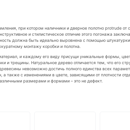
мления, при котором наличники и дверное полотно protrude от 
нструктивное и стилистическое отличие этого погонажа заключа
рхность должна быть идеально выровнена с помощью штукатурки
ккуратному монтажу коробки и полотна.
материал, и каждому его виду присущи уникальные формы, цвет
ки и трещины. Натуральное дерево отличается тем, что его стр
е древесины невозможно достичь полного единства всех парамет
н, а также с изменениями в цвете, зависящими от плотности от
различными размерами и формами – это не дефект.