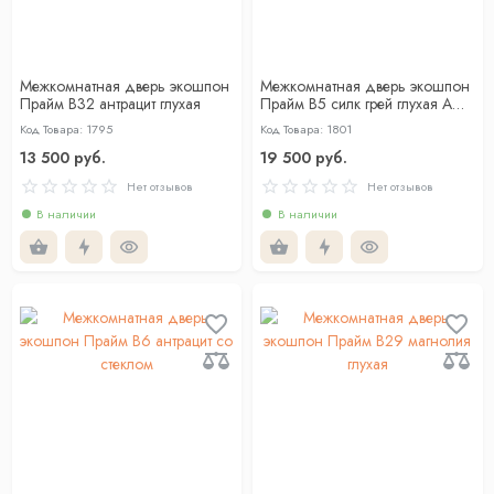
Межкомнатная дверь экошпон
Межкомнатная дверь экошпон
Прайм B32 антрацит глухая
Прайм B5 силк грей глухая АЛ
черный молдинг
Код Товара: 1795
Код Товара: 1801
13 500 руб.
19 500 руб.
Нет отзывов
Нет отзывов
В наличии
В наличии