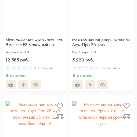
Межкомнатная дверь экошпон
Межкомнатная дверь экошпон
Эмалекс Е3 молочный со
Атум Про 26 дуб
стеклом
скандинавский со стеклом
Код Товара: 501
Код Товара: 521
12 585 руб.
5 220 руб.
Нет отзывов
Нет отзывов
В наличии
В наличии