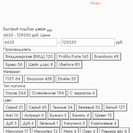
Инфо
Быстрый подбор двери
4635
-
129350
руб.
Цена
-
руб.
Производитель
Владимирские (ВФД)
120
Profilo Porte
145
Brandoors
49
Браво
56
Шейл дорс
8
Uberture
80
Материал
ПЭТ
66
Экошпон
458
Emalex
55
Тип полотна
Глухое
264
Остеклённое
194
С зеркалом
4
Цвет
Серый
21
Серый
45
Темные
34
Бежевый
53
Белый
127
Агат
16
Антрацит
6
Бьянко
3
Ваниль
4
Графит
15
Дуб
3
Дуб
4
Зеленый
1
Капучино
5
Коричневые
4
Магнолия
17
Манхэттен
13
Милк
4
Орех
4
Ривьера айс
6