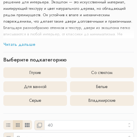
решение для интерьера. Экошпон — это искусственный материал,
имитирующий текстуру и цвет натурального дерева, но обладающий
рядом преимуществ. Он устойчив к влаге и механическим
повреждениям, что делает такие двери долговечными и практичными.
Благодаря разнообразию оттенков и текстур, двери из экошпона легко
вписываются в любой интерьер, от классики до минимализма. Не
требуют сложного ухода: достаточно периодически протирать их
Читать дальше
влажной тканью. Кроме того, экошпон является более доступным по
цене, чем натуральное дерево, что позволяет создать уют и комфорт в
Выберите подкатегорию
доме без значительных затрат.
Глухие
Со стеклом
Для ванной
Белые
Серые
Владимирские