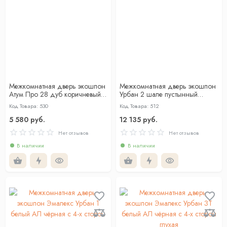
Межкомнатная дверь экошпон
Межкомнатная дверь экошпон
Атум Про 28 дуб коричневый
Урбан 2 шале пустынный
со стеклом лакобель чёрный
черная кромка глухая
Код Товара: 530
Код Товара: 512
5 580 руб.
12 135 руб.
Нет отзывов
Нет отзывов
В наличии
В наличии