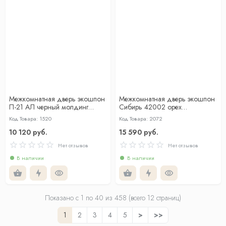
Межкомнатная дверь экошпон
Межкомнатная дверь экошпон
П-21 AЛ черный молдинг
Сибирь 42002 орех
Эвкалипт тасманский
натуральный глухая
Код Товара: 1520
Код Товара: 2072
10 120 руб.
15 590 руб.
Нет отзывов
Нет отзывов
В наличии
В наличии
Показано с 1 по
40
из 458 (всего 12 страниц)
1
2
3
4
5
>
>>