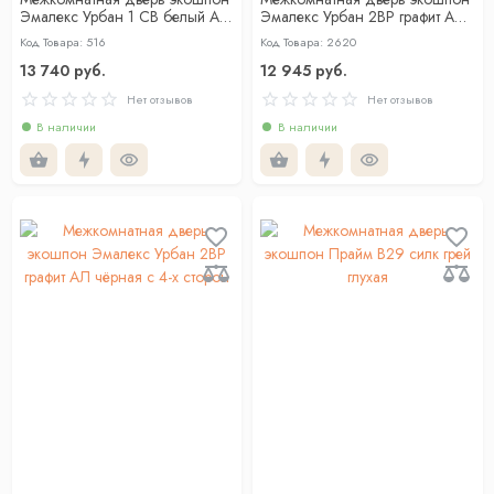
Эмалекс Урбан 1 СВ белый АЛ
Эмалекс Урбан 2ВР графит АЛ
кромкой со стеклом
Золотая кромка с 4-х сторон
Код Товара: 516
Код Товара: 2620
13 740 руб.
12 945 руб.
Нет отзывов
Нет отзывов
В наличии
В наличии