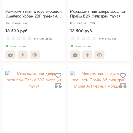
Межкомнатная дверь экошпон
Межкомнатная дверь экошпон
Эмалекс Урбан 2ВР графит АЛ
Прайм B29 силк грей глухая
чёрная с 4-х сторон
Код Товара: 561
Код Товара: 1793
13 590 руб.
13 500 руб.
Нет отзывов
Нет отзывов
В наличии
В наличии