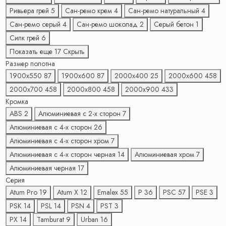
Ривьера грей
5
Сан-ремо крем
4
Сан-ремо натуральный
4
Сан-ремо серый
4
Сан-ремо шоколад
2
Серый бетон
1
Силк грей
6
Показать еще 17
Скрыть
Размер полотна
1900х550
87
1900х600
87
2000х400
25
2000х600
458
2000х700
458
2000х800
458
2000х900
433
Кромка
ABS
2
Алюминиевая с 2-x сторон
7
Алюминиевая с 4-x сторон
26
Алюминиевая с 4-x сторон хром
7
Алюминиевая с 4-x сторон черная
14
Алюминиевая хром
7
Алюминиевая черная
17
Серия
Atum Pro
19
Atum X
12
Emalex
55
P
36
PSC
57
PSE
3
PSK
14
PSL
14
PSN
4
PST
3
PX
14
Tamburat
9
Urban
16