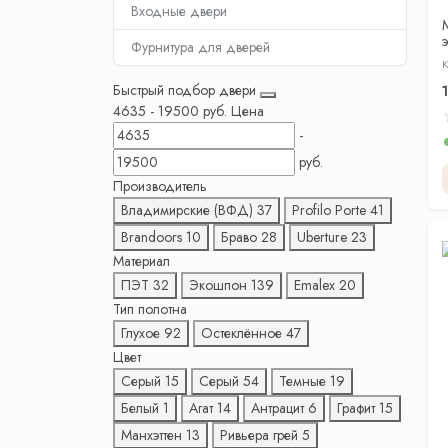
Входные двери
Фурнитура для дверей
К
ч
Быстрый подбор двери
4635
-
19500
руб.
Цена
-
руб.
Производитель
Владимирские (ВФД)
37
Profilo Porte
41
Brandoors
10
Браво
28
Uberture
23
Материал
ПЭТ
32
Экошпон
139
Emalex
20
Тип полотна
Глухое
92
Остеклённое
47
Цвет
Серый
15
Серый
54
Темные
19
Белый
1
Агат
14
Антрацит
6
Графит
15
Манхэттен
13
Ривьера грей
5