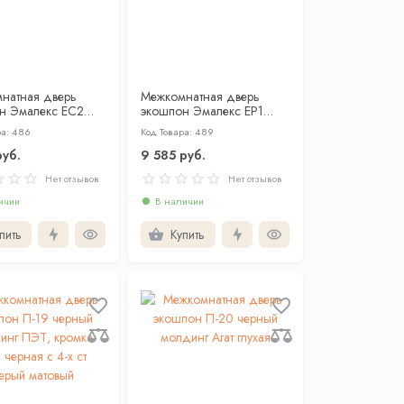
натная дверь
Межкомнатная дверь
н Эмалекс ЕС2
экошпон Эмалекс ЕР1
о стеклом
серый глухая
ра: 486
Код Товара: 489
руб.
9 585 руб.
Нет отзывов
Нет отзывов
ичии
В наличии
пить
Купить