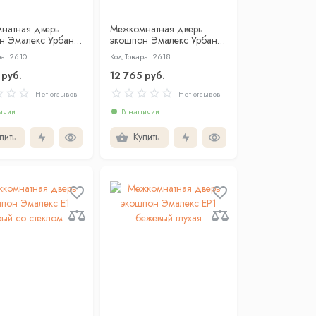
натная дверь
Межкомнатная дверь
н Эмалекс Урбан 1
экошпон Эмалекс Урбан
 АЛ чёрная с 4-х
2ГР бежевый АЛ Золотая
ра: 2610
Код Товара: 2618
кромка с 4-х сторон
 руб.
12 765 руб.
Нет отзывов
Нет отзывов
ичии
В наличии
пить
Купить