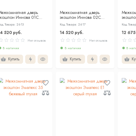
Межкомнатная дверь
Межкомнатная дверь
Межком
экошпон Иннова 01С
экошпон Иннова 02С
экошпо
ПЭТ шелк беж глухая
ПЭТ шелк беж глухая
бежевый
од Товара: 2613
Код Товара: 2617
Код Това
сторон
14 520 руб.
14 520 руб.
12 675
Нет отзывов
Нет отзывов
В наличии
В наличии
В нал
Купить
Купить
Ку