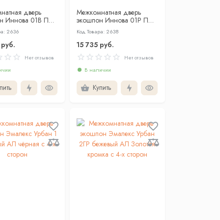
натная дверь
Межкомнатная дверь
н Иннова 01В ПЭТ
экошпон Иннова 01Р ПЭТ
ж глухая
шелк беж со стеклом
ра: 2636
Код Товара: 2638
сатин белый
 руб.
15 735 руб.
Нет отзывов
Нет отзывов
ичии
В наличии
пить
Купить