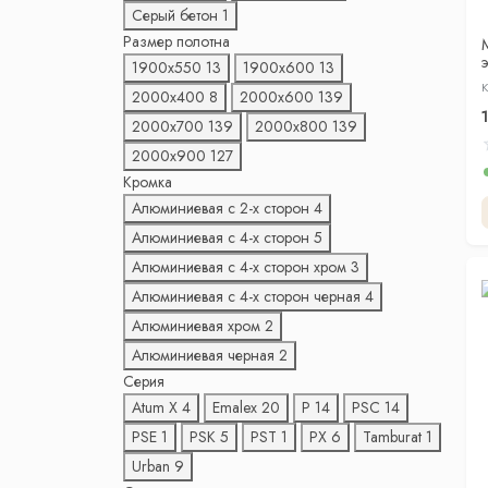
Серый бетон
1
Размер полотна
1900х550
13
1900х600
13
К
2000х400
8
2000х600
139
2000х700
139
2000х800
139
2000х900
127
Кромка
Алюминиевая с 2-x сторон
4
Алюминиевая с 4-x сторон
5
Алюминиевая с 4-x сторон хром
3
Алюминиевая с 4-x сторон черная
4
Алюминиевая хром
2
Алюминиевая черная
2
Серия
Atum X
4
Emalex
20
P
14
PSC
14
PSE
1
PSK
5
PST
1
PX
6
Tamburat
1
Urban
9