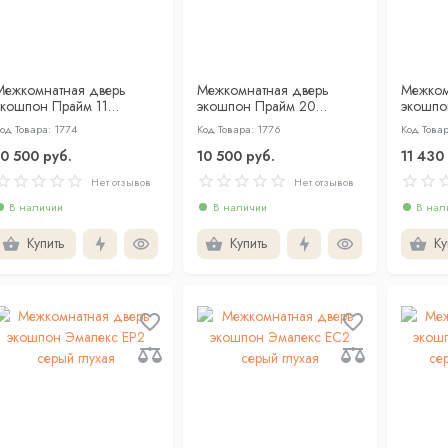
Межкомнатная дверь
Межкомнатная дверь
Межком
экошпон Прайм 11
экошпон Прайм 20
экошпо
анхеттен глухая
манхеттен глухая
серый г
од Товара: 1774
Код Товара: 1776
Код Това
10 500 руб.
10 500 руб.
11 430
Нет отзывов
Нет отзывов
В наличии
В наличии
В нал
Купить
Купить
Ку