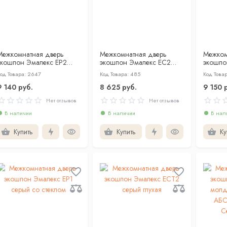
Межкомнатная дверь
Межкомнатная дверь
Межком
экошпон Эмалекс ЕР2
экошпон Эмалекс ЕС2
экошпо
ерый глухая
серый глухая
серый с
од Товара: 2647
Код Товара: 485
Код Това
9 140 руб.
8 625 руб.
9 150 
Нет отзывов
Нет отзывов
В наличии
В наличии
В нал
Купить
Купить
Ку