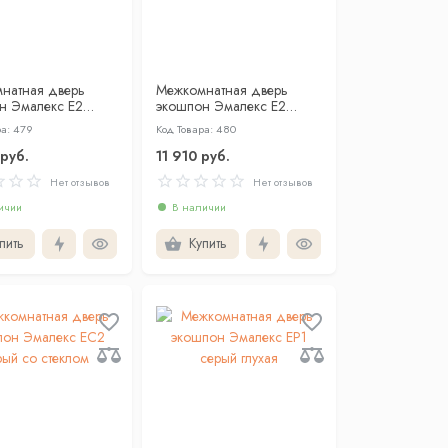
натная дверь
Межкомнатная дверь
н Эмалекс Е2
экошпон Эмалекс Е2
лухая
серый со стеклом
ра: 479
Код Товара: 480
 руб.
11 910 руб.
Нет отзывов
Нет отзывов
ичии
В наличии
пить
Купить