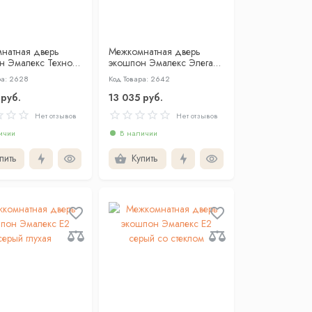
натная дверь
Межкомнатная дверь
н Эмалекс Техно-1
экошпон Эмалекс Элегант
 глухая
1ВР бежевый глухая
ра: 2628
Код Товара: 2642
 руб.
13 035 руб.
Нет отзывов
Нет отзывов
ичии
В наличии
пить
Купить