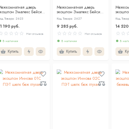
Межкомнатная дверь
Межкомнатная дверь
Межком
экошпон Эмалекс Бейсик
экошпон Эмалекс Бейсик
экошпо
1ВР бежевый кромка АБС
серый кромка АБС черная
шелк бе
од Товара: 2623
Код Товара: 2627
Код Това
ерная c 4-х ст
c 4-х ст
11 190 руб.
9 285 руб.
14 520
Нет отзывов
Нет отзывов
В наличии
В наличии
В нал
Купить
Купить
Ку