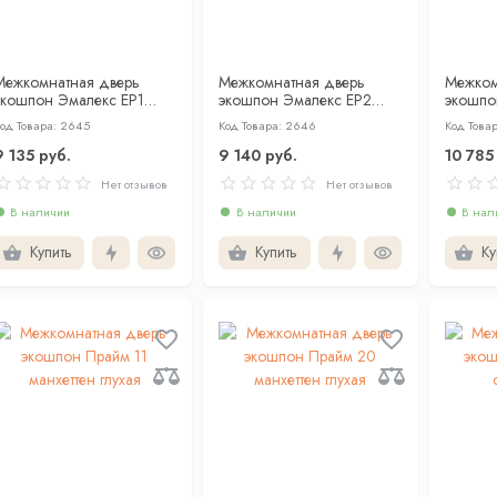
Межкомнатная дверь
Межкомнатная дверь
Межком
экошпон Эмалекс ЕР1
экошпон Эмалекс ЕР2
экошпо
бежевый со стеклом
бежевый глухая
бежевый
од Товара: 2645
Код Товара: 2646
Код Това
9 135 руб.
9 140 руб.
10 785
Нет отзывов
Нет отзывов
В наличии
В наличии
В нал
Купить
Купить
Ку