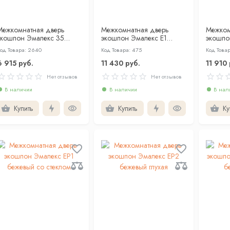
Межкомнатная дверь
Межкомнатная дверь
Межком
экошпон Эмалекс 35
экошпон Эмалекс Е1
экошпо
бежевый глухая
серый глухая
серый с
од Товара: 2640
Код Товара: 475
Код Това
6 915 руб.
11 430 руб.
11 910 
Нет отзывов
Нет отзывов
В наличии
В наличии
В нал
Купить
Купить
Ку