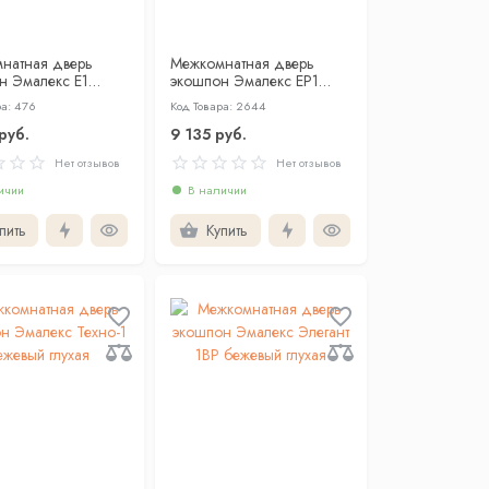
натная дверь
Межкомнатная дверь
н Эмалекс Е1
экошпон Эмалекс ЕР1
о стеклом
бежевый глухая
ра: 476
Код Товара: 2644
руб.
9 135 руб.
Нет отзывов
Нет отзывов
ичии
В наличии
пить
Купить