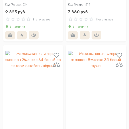
скандинавский с зеркалом
лакобель чёрный
Код Товара: 534
Код Товара: 519
9 825 руб.
7 860 руб.
Нет отзывов
Нет отзывов
В наличии
В наличии