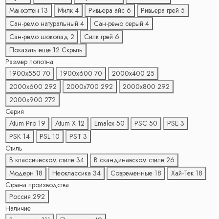
Манхэттен
13
Милк
4
Ривьера айс
6
Ривьера грей
5
Сан-ремо натуральный
4
Сан-ремо серый
4
Сан-ремо шоколад
2
Силк грей
6
Показать еще 12
Скрыть
Размер полотна
1900х550
70
1900х600
70
2000х400
25
2000х600
292
2000х700
292
2000х800
292
2000х900
272
Серия
Atum Pro
19
Atum X
12
Emalex
50
PSC
50
PSE
3
PSK
14
PSL
10
PST
3
Стиль
В классическом стиле
34
В скандинавском стиле
26
Модерн
18
Неоклассика
34
Современные
18
Хай-Тек
18
Страна производства
Россия
292
Наличие