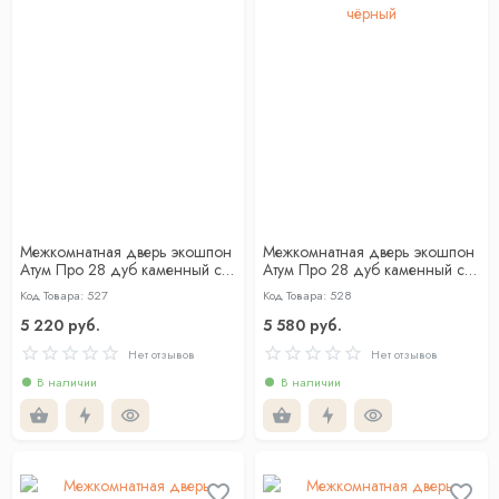
Межкомнатная дверь экошпон
Межкомнатная дверь экошпон
Атум Про 28 дуб каменный со
Атум Про 28 дуб каменный со
стеклом
стеклом лакобель чёрный
Код Товара: 527
Код Товара: 528
5 220 руб.
5 580 руб.
Нет отзывов
Нет отзывов
В наличии
В наличии