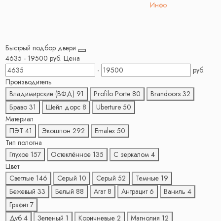
Инфо
Быстрый подбор двери
4635
-
19500
руб.
Цена
-
руб.
Производитель
Владимирские (ВФД)
91
Profilo Porte
80
Brandoors
32
Браво
31
Шейл дорс
8
Uberture
50
Материал
ПЭТ
41
Экошпон
292
Emalex
50
Тип полотна
Глухое
157
Остеклённое
135
С зеркалом
4
Цвет
Светлые
146
Серый
10
Серый
52
Темные
19
Бежевый
33
Белый
88
Агат
8
Антрацит
6
Ваниль
4
Графит
7
Дуб
4
Зеленый
1
Коричневые
2
Магнолия
12