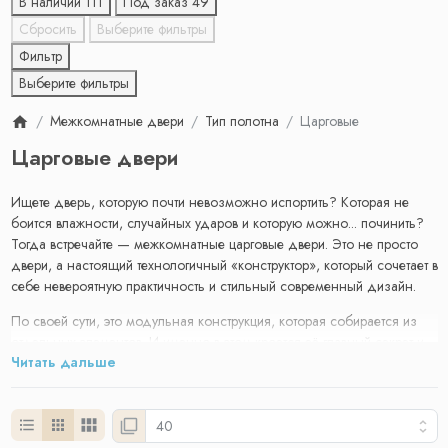
В наличии
111
Под заказ
49
Сбросить
Выберите фильтры
Фильтр
Выберите фильтры
Межкомнатные двери
Тип полотна
Царговые
Царговые двери
Ищете дверь, которую почти невозможно испортить? Которая не
боится влажности, случайных ударов и которую можно... починить?
Тогда встречайте — межкомнатные царговые двери. Это не просто
двери, а настоящий технологичный «конструктор», который сочетает в
себе невероятную практичность и стильный современный дизайн.
По своей сути, это модульная конструкция, которая собирается из
отдельных элементов. И именно в этом кроется её главный секрет и
Читать дальше
сила.