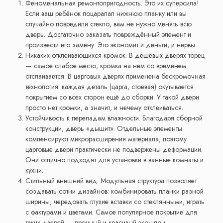
Феноменальная ремонтопригодность. Это их суперсила!
Если ваш ребёнок поцарапал нижнюю планку или вы
случайно повредили стекло, вам не нужно менять всю
дверь. Достаточно заказать повреждённый элемент и
произвести его замену. Это экономит и деньги, и нервы.
Никаких отклеивающихся кромок. В дешёвых дверях торец
— самое слабое место, кромка на нём со временем
отслаивается. В царговых дверях применена бескромочная
технология: каждая деталь (царга, стоевая) окутывается
покрытием со всех сторон ещё до сборки. У такой двери
просто нет кромки, а значит, и нечему отклеиваться.
Устойчивость к перепадам влажности. Благодаря сборной
конструкции, дверь «дышит». Отдельные элементы
компенсируют микрорасширения материала, поэтому
царговые двери практически не подвержены деформации.
Они отлично подходят для установки в ванные комнаты и
кухни.
Стильный внешний вид. Модульная структура позволяет
создавать сотни дизайнов: комбинировать планки разной
ширины, чередовать глухие вставки со стеклянными, играть
с фактурами и цветами. Самое популярное покрытие для
таких дверей — прочный и красивый экошпон.