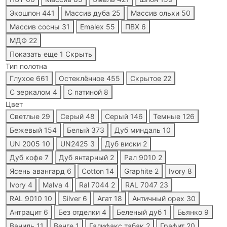
Экошпон
441
Массив дуба
25
Массив ольхи
50
Массив сосны
31
Emalex
55
ПВХ
6
МДФ
22
Показать еще 1
Скрыть
Тип полотна
Глухое
661
Остеклённое
455
Скрытое
22
С зеркалом
4
С патиной
8
Цвет
Светлые
29
Серый
48
Серый
146
Темные
126
Бежевый
154
Белый
373
Дуб миндаль
10
UN 2005
10
UN2425
3
Дуб виски
2
Дуб кофе
7
Дуб янтарный
2
Рал 9010
2
Ясень авангард
6
Cotton
14
Graphite
2
Ivory
8
lvory
4
Malva
4
Ral 7044
2
RAL 7047
23
RAL 9010
10
Silver
6
Агат
18
Античный орех
30
Антрацит
6
Без отделки
4
Беленый дуб
1
Бьянко
9
Ваниль
11
Венге
1
Галифакс табак
2
Графит
20