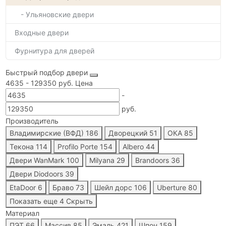
- Ульяновские двери
Входные двери
Фурнитура для дверей
Быстрый подбор двери
4635
-
129350
руб.
Цена
-
руб.
Производитель
Владимирские (ВФД)
186
Дворецкий
51
ОКА
85
Текона
114
Profilo Porte
154
Albero
44
Двери WanMark
100
Milyana
29
Brandoors
36
Двери Diodoors
39
EtaDoor
6
Браво
73
Шейл дорс
106
Uberture
80
Показать еще 4
Скрыть
Материал
ПЭТ
66
Массив
85
Эмаль
421
Шпон
159