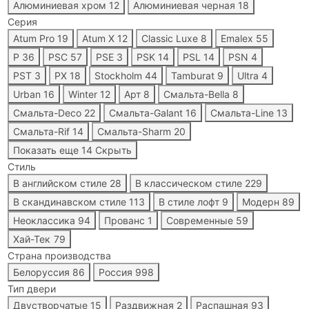
Алюминиевая хром
12
Алюминиевая черная
18
Серия
Atum Pro
19
Atum X
12
Classic Luxe
8
Emalex
55
P
36
PSC
57
PSE
3
PSK
14
PSL
14
PSN
4
PST
3
PX
18
Stockholm
44
Tamburat
9
Ultra
4
Urban
16
Winter
12
Арт
8
Смальта-Bella
8
Смальта-Deco
22
Смальта-Galant
16
Смальта-Line
13
Смальта-Rif
14
Смальта-Sharm
20
Показать еще 14
Скрыть
Стиль
В английском стиле
28
В классическом стиле
229
В скандинавском стиле
113
В стиле лофт
9
Модерн
89
Неоклассика
94
Прованс
1
Современные
59
Хай-Тек
79
Страна производства
Белоруссия
86
Россия
998
Тип двери
Двустворчатые
15
Раздвижная
2
Распашная
93