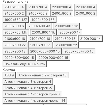
Размер полотна
2200х600
4
2200х700
4
2200х800
4
2200х900
4
2400х600
2
2400х700
2
2400х800
2
2400х900
2
1900х550
127
1900х600
135
2000х300
6
2000х400
43
2000х600
1.1
k
2000х700
1.1
k
2000х800
1.1
k
2000х900
1
k
2100х600
18
2100х700
18
2100х800
18
2100х900
14
2300х600
22
2300х700
22
2300х800
22
2300х900
18
2000х600+600
15
2000х700+700
15
2000х800+800
15
2000х900+900
15
Показать еще 18
Скрыть
Кромка
ABS
9
Алюминиевая с 2-x сторон
10
Алюминиевая с 3-x сторон
4
Алюминиевая с 4-x сторон
27
Алюминиевая с 4-x сторон хром
7
Алюминиевая с 4-x сторон черная
14