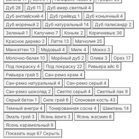
Дуб
28
Дуб
11
Дуб амер.светлый
4
Дуб английский
4
Дуб грейвуд
1
Дуб коньячный
4
Дуб мореный
2
Дуб натуральный
14
Дуб палисандр
2
Зеленый
1
Капучино
7
Коньяк
2
Коричневые
36
Красное дерево
2
Латте
13
Магнолия
25
Манхэттен
13
Медовый
4
Милк
4
Мокко
3
Молочно-белая
10
Морёный дуб
2
Олива
3
Орех
17
Под покраску
4
Под покраску
22
Ривьера айс
6
Ривьера грей
5
Сан-ремо крем
4
Сан-ремо натуральный
4
Сан-ремо серый
4
Сан-ремо шоколад
2
Светло серый
4
Светлый лак
9
Серый бетон
1
Силк грей
6
Слоновая кость
43
Темный анегри
4
Тонированная сосна
4
Шампань
14
Эмаль грей
3
Ясень венге
3
Ясень жасмин
8
Ясень карамельный
9
Показать еще 67
Скрыть