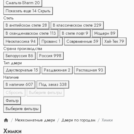
Смальта-Sharm
20
Показать еще 14
Скрыть
Стиль
В английском стиле
28
В классическом стиле
229
В скандинавском стиле
113
В стиле лофт
9
Модерн
89
Неоклассика
94
Прованс
1
Современные
59
Хай-Тек
79
Страна производства
Белоруссия
86
Россия
998
Тип двери
Двустворчатые
15
Раздвижная
2
Распашная
93
Наличие
В наличии
607
Под заказ
338
Сбросить
Выберите фильтры
Фильтр
Выберите фильтры
Межкомнатные двери
Двери по городам
Химки
Химки