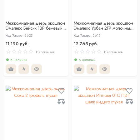
Межкомнатная дверь экошпон
Межкомнатная дверь экошпон
Эмалекс Бейсик 1ВР бежевый
Эмалекс Урбан 2ГР молочный
кромка АБС черная c 4-х ст
АЛ Золотая кромка с 4-х
Код Товара: 2623
Код Товара: 2619
сторон
11 190 руб.
12 765 руб.
Нет отзывов
Нет отзывов
В наличии
В наличии