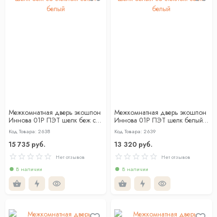
Межкомнатная дверь экошпон
Межкомнатная дверь экошпон
Иннова 01Р ПЭТ шелк беж со
Иннова 01Р ПЭТ шелк белый
стеклом сатин белый
со стеклом сатин белый
Код Товара: 2638
Код Товара: 2639
15 735 руб.
13 320 руб.
Нет отзывов
Нет отзывов
В наличии
В наличии