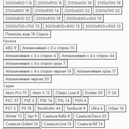
2000х800
1.1
k
2000х900
1
k
2100х600
18
2100х700
18
2100х800
18
2100х900
14
2300х600
22
2300х700
22
2300х800
22
2300х900
18
2000х600+600
15
2000х700+700
15
2000х800+800
15
2000х900+900
15
Показать еще 18
Скрыть
Кромка
ABS
9
Алюминиевая с 2-x сторон
10
Алюминиевая с 3-x сторон
4
Алюминиевая с 4-x сторон
44
Алюминиевая с 4-x сторон хром
7
Алюминиевая с 4-x сторон черная
14
Алюминиевая хром
17
Алюминиевая черная
30
Серия
Atum Pro
19
Atum X
12
Classic Luxe
8
Emalex
55
P
36
PSC
57
PSE
3
PSK
14
PSL
14
PSN
4
PST
3
PX
18
Stockholm
44
Tamburat
9
Ultra
4
Urban
16
Winter
12
Арт
8
Смальта-Bella
8
Смальта-Deco
22
Смальта-Galant
16
Смальта-Line
13
Смальта-Rif
14