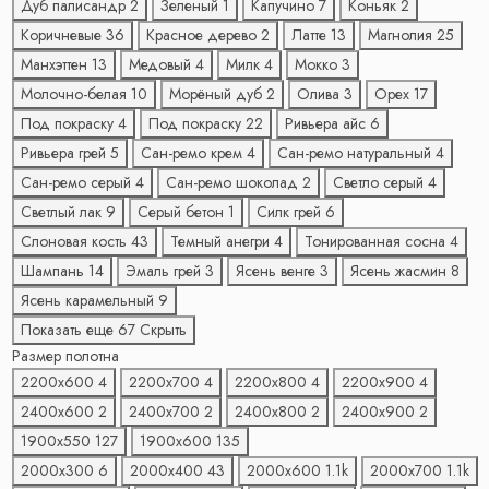
Дуб палисандр
2
Зеленый
1
Капучино
7
Коньяк
2
Коричневые
36
Красное дерево
2
Латте
13
Магнолия
25
Манхэттен
13
Медовый
4
Милк
4
Мокко
3
Молочно-белая
10
Морёный дуб
2
Олива
3
Орех
17
Под покраску
4
Под покраску
22
Ривьера айс
6
Ривьера грей
5
Сан-ремо крем
4
Сан-ремо натуральный
4
Сан-ремо серый
4
Сан-ремо шоколад
2
Светло серый
4
Светлый лак
9
Серый бетон
1
Силк грей
6
Слоновая кость
43
Темный анегри
4
Тонированная сосна
4
Шампань
14
Эмаль грей
3
Ясень венге
3
Ясень жасмин
8
Ясень карамельный
9
Показать еще 67
Скрыть
Размер полотна
2200х600
4
2200х700
4
2200х800
4
2200х900
4
2400х600
2
2400х700
2
2400х800
2
2400х900
2
1900х550
127
1900х600
135
2000х300
6
2000х400
43
2000х600
1.1
k
2000х700
1.1
k