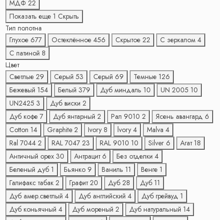
МДФ
22
Показать еще 1
Скрыть
Тип полотна
Глухое
677
Остеклённое
456
Скрытое
22
С зеркалом
4
С патиной
8
Цвет
Светлые
29
Серый
53
Серый
69
Темные
126
Бежевый
154
Белый
379
Дуб миндаль
10
UN 2005
10
UN2425
3
Дуб виски
2
Дуб кофе
7
Дуб янтарный
2
Рал 9010
2
Ясень авангард
6
Cotton
14
Graphite
2
Ivory
8
lvory
4
Malva
4
Ral 7044
2
RAL 7047
23
RAL 9010
10
Silver
6
Агат
18
Античный орех
30
Антрацит
6
Без отделки
4
Беленый дуб
1
Бьянко
9
Ваниль
11
Венге
1
Галифакс табак
2
Графит
20
Дуб
28
Дуб
11
Дуб амер.светлый
4
Дуб английский
4
Дуб грейвуд
1
Дуб коньячный
4
Дуб мореный
2
Дуб натуральный
14