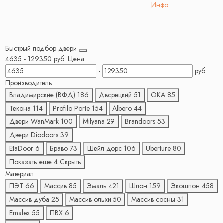
Инфо
Быстрый подбор двери
4635
-
129350
руб.
Цена
-
руб.
Производитель
Владимирские (ВФД)
186
Дворецкий
51
ОКА
85
Текона
114
Profilo Porte
154
Albero
44
Двери WanMark
100
Milyana
29
Brandoors
53
Двери Diodoors
39
EtaDoor
6
Браво
73
Шейл дорс
106
Uberture
80
Показать еще 4
Скрыть
Материал
ПЭТ
66
Массив
85
Эмаль
421
Шпон
159
Экошпон
458
Массив дуба
25
Массив ольхи
50
Массив сосны
31
Emalex
55
ПВХ
6