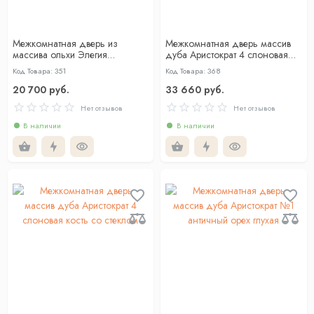
Межкомнатная дверь из
Межкомнатная дверь массив
массива ольхи Элегия
дуба Аристократ 4 слоновая
античный орех со стеклом
кость глухая
Код Товара: 351
Код Товара: 368
20 700 руб.
33 660 руб.
Нет отзывов
Нет отзывов
В наличии
В наличии