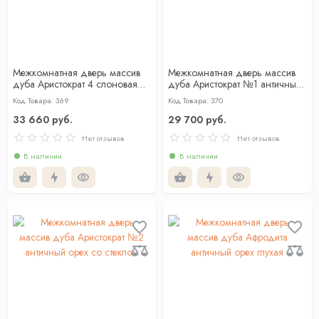
Межкомнатная дверь массив
Межкомнатная дверь массив
дуба Аристократ 4 слоновая
дуба Аристократ №1 античный
кость со стеклом
орех глухая
Код Товара: 369
Код Товара: 370
33 660 руб.
29 700 руб.
Нет отзывов
Нет отзывов
В наличии
В наличии