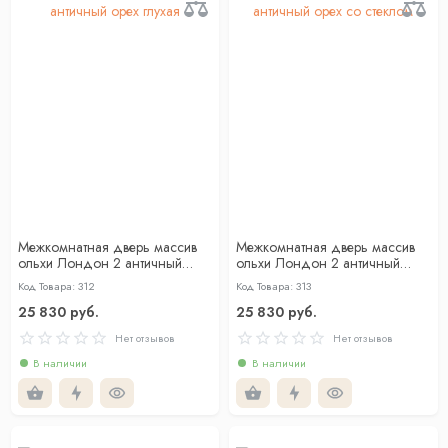
Межкомнатная дверь массив
Межкомнатная дверь массив
ольхи Лондон 2 античный
ольхи Лондон 2 античный
орех глухая
орех со стеклом
Код Товара: 312
Код Товара: 313
25 830 руб.
25 830 руб.
Нет отзывов
Нет отзывов
В наличии
В наличии