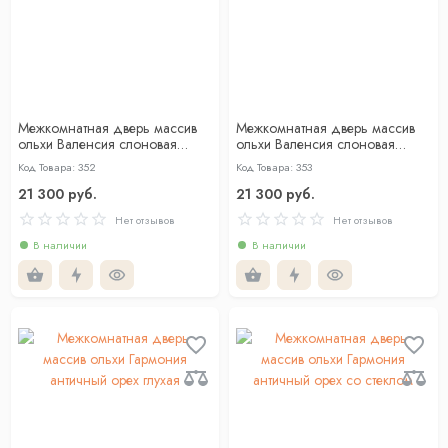
Межкомнатная дверь массив
Межкомнатная дверь массив
ольхи Валенсия слоновая
ольхи Валенсия слоновая
кость глухая
кость со стеклом
Код Товара: 352
Код Товара: 353
21 300 руб.
21 300 руб.
Нет отзывов
Нет отзывов
В наличии
В наличии