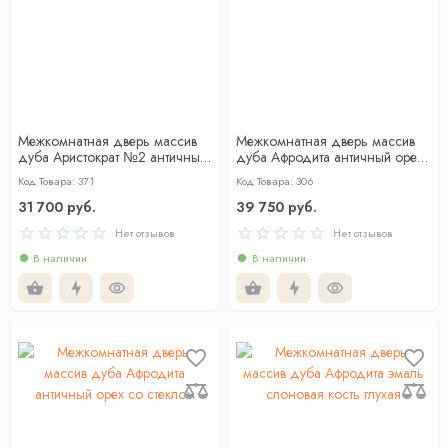
Межкомнатная дверь массив
Межкомнатная дверь массив
дуба Аристократ №2 античный
дуба Афродита античный орех
орех со стеклом
глухая
Код Товара: 371
Код Товара: 306
31 700 руб.
39 750 руб.
Нет отзывов
Нет отзывов
В наличии
В наличии