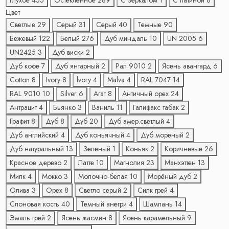
Глухое
455
Остеклённое
289
С зеркалом
1
С патиной
8
Цвет
Светлые
29
Серый
31
Серый
40
Темные
90
Бежевый
122
Белый
276
Дуб миндаль
10
UN 2005
6
UN2425
3
Дуб виски
2
Дуб кофе
7
Дуб янтарный
2
Рал 9010
2
Ясень авангард
6
Cotton
8
Ivory
8
lvory
4
Malva
4
RAL 7047
14
RAL 9010
10
Silver
6
Агат
8
Античный орех
24
Антрацит
4
Бьянко
3
Ваниль
11
Галифакс табак
2
Графит
8
Дуб
8
Дуб
20
Дуб амер.светлый
4
Дуб английский
4
Дуб коньячный
4
Дуб мореный
2
Дуб натуральный
13
Зеленый
1
Коньяк
2
Коричневые
26
Красное дерево
2
Латте
10
Магнолия
23
Манхэттен
13
Милк
4
Мокко
3
Молочно-белая
10
Морёный дуб
2
Олива
3
Орех
8
Светло серый
2
Силк грей
4
Слоновая кость
40
Темный анегри
4
Шампань
14
Эмаль грей
2
Ясень жасмин
8
Ясень карамельный
9