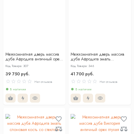
Межкомнатная дверь массив
Межкомнатная дверь массив
дуба Афродита античный орех
дуба Афродита эмаль
со стеклом
слоновая кость глухая
Код Товара: 307
Код Товара: 346
39 750 руб.
41 700 руб.
Нет отзывов
Нет отзывов
В наличии
В наличии