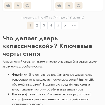
Показано с 1 по
40
из 744 (всего 19 страниц)
1
2
3
4
5
>
>>
Что делает дверь
«классической»? Ключевые
черты стиля
Классический стиль узнаваем с первого взгляда благодаря своим
характерным особенностям:
Филёнки
. Это основа основ. Филёнчатые двери имеют
рельефную конструкцию из нескольких секций (панелей),
обрамлённых рамой. Именно это создаёт игру света и
тени, придавая полотну объём и выразительность.
Багет и фрезеровка
. Изящные резные рамки (багет)
вокруг филёнок или стеклянных вставок подчёркивают
утончённость модели.