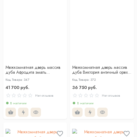
Межкомнатная дверь массив
Межкомнатная дверь массив
дуба Афродита эмаль
дуба Виктория античный орех
слоновая кость со стеклом
глухая
Код Товара: 347
Код Товара: 372
41 700 руб.
36 750 руб.
Нет отзывов
Нет отзывов
В наличии
В наличии