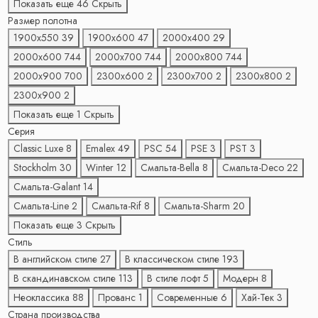
Показать еще 46
Скрыть
Размер полотна
1900х550
39
1900х600
47
2000х400
29
2000х600
744
2000х700
744
2000х800
744
2000х900
700
2300х600
2
2300х700
2
2300х800
2
2300х900
2
Показать еще 1
Скрыть
Серия
Classic Luxe
8
Emalex
49
PSC
54
PSE
3
PST
3
Stockholm
30
Winter
12
Смальта-Bella
8
Смальта-Deco
22
Смальта-Galant
14
Смальта-Line
2
Смальта-Rif
8
Смальта-Sharm
20
Показать еще 3
Скрыть
Стиль
В английском стиле
27
В классическом стиле
193
В скандинавском стиле
113
В стиле лофт
5
Модерн
8
Неоклассика
88
Прованс
1
Современные
6
Хай-Тек
3
Страна производства