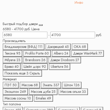
Инфо
Быстрый подбор двери
6580
-
41700
руб.
Цена
-
руб.
Производитель
Владимирские (ВФД)
111
Дворецкий
45
ОКА
68
Текона
95
Profilo Porte
60
Albero
24
Двери WanMark
77
Milyana
23
Brandoors
26
Двери Diodoors
27
Браво
40
Шейл дорс
92
Uberture
56
Показать еще 3
Скрыть
Материал
ПЭТ
50
Массив
68
Эмаль
337
Шпон
126
Экошпон
249
Массив дуба
25
Массив ольхи
33
Массив сосны
10
Emalex
49
Тип полотна