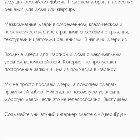
ведущих российских фабрик. Поможем выбрать интересные
решения для дома или квартиры.
Межкомнатные двери в современном, классическом и
неоклассическом стиле с разными способами открывания,
текстурами и цветовыми решениями. В наличии двери из
натурального массива, шпона, с качественным покрытием
экошпон и эмаль с доставкой за 1 день. А также модели-
Входные двери для квартиры и дома с максимальным
невидимки с грунтованным полотном и алюминиевой
уровнем взломостойкости. Которые не пропускают
кромкой под самостоятельную отделку. Создавайте
посторонние запахи и шум из подъезда в квартиру.
интерьер, в котором вам будет комфортно.
Уличные двери выдерживают перепады температур и
сохранят тепло в доме. Это достигается за счёт конструкции
Мы не просто продаём двери, а помогаем сделать
двери, регулятора притвора и системы уплотнения.
правильный выбор. Никогда не посоветуем установить
дорогую дверь, если это нецелесообразно. Выслушаем
покупателя, зададим вопросы и предложим лучшее
решение. Мы на 100% заботимся о своих клиентах:
Создавайте уникальный интерьер вместе с «ДвериГрут»
помогаем в выборе, выезжаем на замеры и установку.
Делаем своевременную доставку. Занимаемся гарантийным
и постгарантийным обслуживанием.