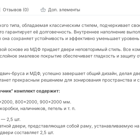
Отзывов (0)
Доп. элементы
ого типа, обладаемая классическим стилем, подчеркивает сво
то гарантирует её долговечность. Внутреннее наполнение выпо
ом она сохраняет устойчивость и эффективно уменьшает уровень
вой основе из МДФ придает двери неповторимый стиль. Все ком
слойное эмалевое покрытие обеспечивает гладкость и защиту о
двич-бруса и МДФ, успешно завершает общий дизайн, делая две
танет прекрасным решением для зонирования пространства и с
ичник" комплект содержит:
0x2000, 800x2000, 900x2000 мм.
коробки, наличников, петель и т. п.
— 2,5 шт.
атной двери, представляющая собой раму, устанавливаемую на
двери составляет 2,5 шт.