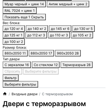
Муар черный + цинк
14
Антик медный + цинк
2
RAL 7024 + цинк
1
Показать еще 1
Скрыть
Вес блока:
до 120 кг
4
до 140 кг
2
до 145 кг
6
до 130 кг
5
до 125 кг
1
до 112 кг
3
до 110 кг
3
до 105 кг
2
до 100 кг
2
Размер блока:
860х2050
11
880х2050
17
960х2050
28
Тип двери
С зеркалом
16
Со стеклом
12
Терморазрыв
28
Сбросить
Выберите фильтры
Фильтр
Выберите фильтры
Входные двери
С терморазрывом
Двери с терморазрывом