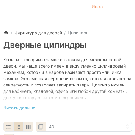
Инфо
Фурнитура для дверей
Цилиндры
Дверные цилиндры
Когда мы говорим о замке с ключом для межкомнатной
двери, мы чаще всего имеем в виду именно цилиндровый
механизм, который в народе называют просто «личинка
замка». Это сменная сердцевина замка, которая отвечает за
секретность и позволяет запирать дверь. Цилиндр нужен
для кабинета, кладовой, офиса или любой другой комнаты,
доступ в которую вы хотите ограничить.
Читать дальше
Выбрать правильный цилиндр гораздо проще, чем кажется.
Главное — разобраться в двух моментах: тип и размер.