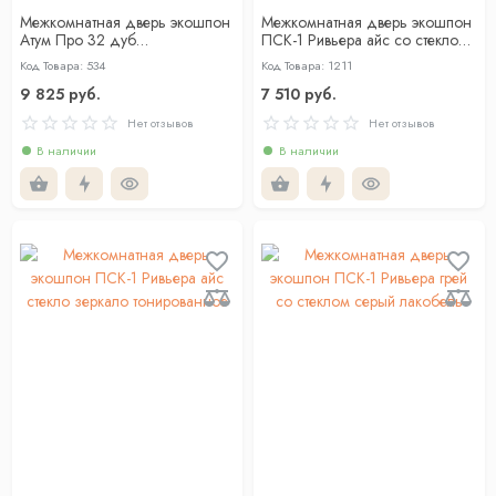
Межкомнатная дверь экошпон
Межкомнатная дверь экошпон
Атум Про 32 дуб
ПСК-1 Ривьера айс со стеклом
скандинавский с зеркалом
белый лакобель
Код Товара: 534
Код Товара: 1211
9 825 руб.
7 510 руб.
Нет отзывов
Нет отзывов
В наличии
В наличии