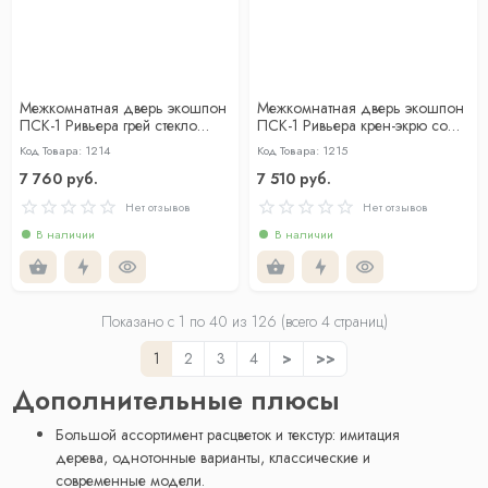
Межкомнатная дверь экошпон
Межкомнатная дверь экошпон
ПСК-1 Ривьера грей стекло
ПСК-1 Ривьера крен-экрю со
зеркало тонированное
стеклом кремовый лакобель
Код Товара: 1214
Код Товара: 1215
7 760 руб.
7 510 руб.
Нет отзывов
Нет отзывов
В наличии
В наличии
Показано с 1 по
40
из 126 (всего 4 страниц)
1
2
3
4
>
>>
Дополнительные плюсы
Большой ассортимент расцветок и текстур: имитация
дерева, однотонные варианты, классические и
современные модели.