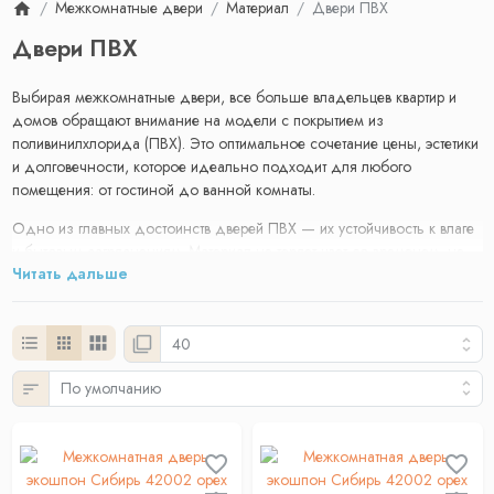
Межкомнатные двери
Материал
Двери ПВХ
Двери ПВХ
Выбирая межкомнатные двери, все больше владельцев квартир и
домов обращают внимание на модели с покрытием из
поливинилхлорида (ПВХ). Это оптимальное сочетание цены, эстетики
и долговечности, которое идеально подходит для любого
помещения: от гостиной до ванной комнаты.
Одно из главных достоинств дверей ПВХ — их устойчивость к влаге
и бытовым загрязнениям. Материал не теряет цвет со временем, не
Читать дальше
боится механических повреждений и легко чистится даже без
использования специальных средств. Такие двери не подвержены
воздействию плесени и грибка, что делает их отличным выбором для
помещений с повышенной влажностью.