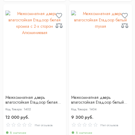
Межкомнатная дверь
Межкомнатная дверь
влагостойкая Етадоор белая
влагостойкая Етадоор белый
кромка с 2-x сторон
глухая
Код Товара: 1402
Код Товара: 1404
Алюминиевая
12 000 руб.
9 300 руб.
Нет отзывов
Нет отзывов
В наличии
В наличии