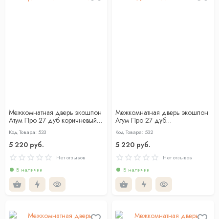
Межкомнатная дверь экошпон
Межкомнатная дверь экошпон
Атум Про 27 дуб коричневый
Атум Про 27 дуб
со стеклом
скандинавский со стеклом
Код Товара: 533
Код Товара: 532
5 220 руб.
5 220 руб.
Нет отзывов
Нет отзывов
В наличии
В наличии