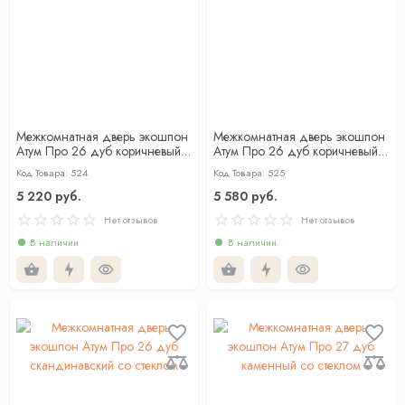
Межкомнатная дверь экошпон
Межкомнатная дверь экошпон
Атум Про 26 дуб коричневый
Атум Про 26 дуб коричневый
со стеклом
со стеклом лакобель чёрный
Код Товара: 524
Код Товара: 525
5 220 руб.
5 580 руб.
Нет отзывов
Нет отзывов
В наличии
В наличии