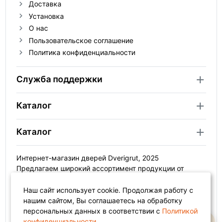
Доставка
Установка
О нас
Пользовательское соглашение
Политика конфиденциальности
Служба поддержки
Каталог
Каталог
Интернет-магазин дверей Dverigrut, 2025
Предлагаем широкий ассортимент продукции от
российских фабрик. Каждый покупатель сможет
подобрать и приобрести стильную современную или
Наш сайт использует cookie. Продолжая работу с
классическую модель, идеально подходящую для
нашим сайтом, Вы соглашаетесь на обработку
квартиры и другого помещения. Качественные двери
персональных данных в соответствии с
Политикой
с натуральным покрытием, которые можно купить с
конфиденциальности