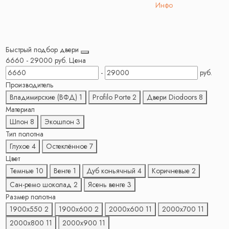
Инфо
Быстрый подбор двери
6660
-
29000
руб.
Цена
-
руб.
Производитель
Владимирские (ВФД)
1
Profilo Porte
2
Двери Diodoors
8
Материал
Шпон
8
Экошпон
3
Тип полотна
Глухое
4
Остеклённое
7
Цвет
Темные
10
Венге
1
Дуб коньячный
4
Коричневые
2
Сан-ремо шоколад
2
Ясень венге
3
Размер полотна
1900х550
2
1900х600
2
2000х600
11
2000х700
11
2000х800
11
2000х900
11