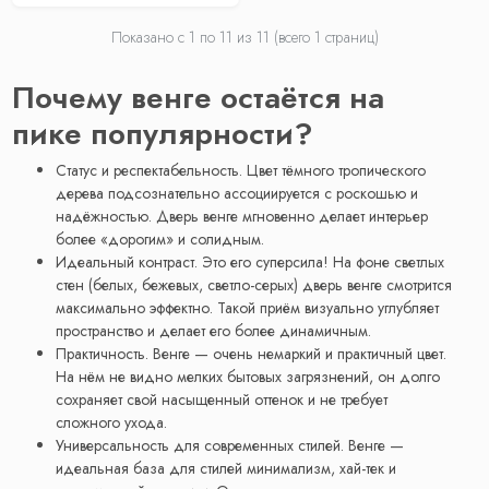
Показано с 1 по
11
из 11 (всего 1 страниц)
Почему венге остаётся на
пике популярности?
Статус и респектабельность. Цвет тёмного тропического
дерева подсознательно ассоциируется с роскошью и
надёжностью. Дверь венге мгновенно делает интерьер
более «дорогим» и солидным.
Идеальный контраст. Это его суперсила! На фоне светлых
стен (белых, бежевых, светло-серых) дверь венге смотрится
максимально эффектно. Такой приём визуально углубляет
пространство и делает его более динамичным.
Практичность. Венге — очень немаркий и практичный цвет.
На нём не видно мелких бытовых загрязнений, он долго
сохраняет свой насыщенный оттенок и не требует
сложного ухода.
Универсальность для современных стилей. Венге —
идеальная база для стилей минимализм, хай-тек и