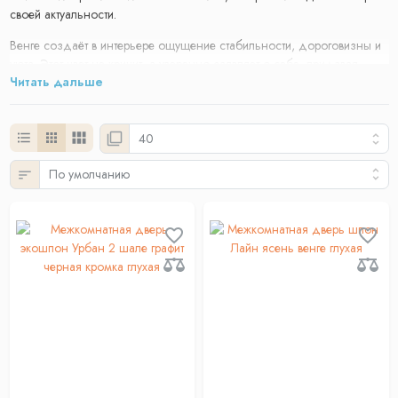
своей актуальности.
Венге создаёт в интерьере ощущение стабильности, дороговизны и
уюта. Этот цвет не кричит, а уверенно заявляет о себе, придавая
Читать дальше
пространству чёткость и графичность.