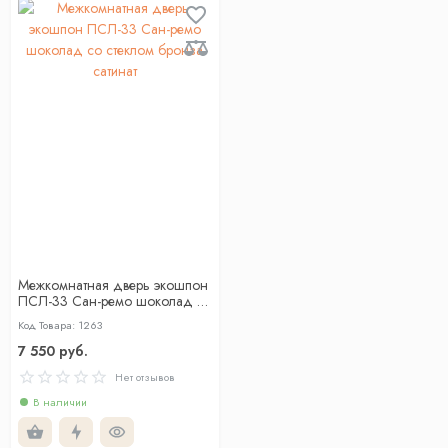
Межкомнатная дверь экошпон
ПСЛ-33 Сан-ремо шоколад со
стеклом бронза сатинат
Код Товара: 1263
7 550 руб.
Нет отзывов
В наличии