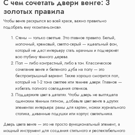
С чем сочетать двери венге: 3
золотых правила
Чтобы венге раскрылся во всей красе, важно правильно
подобрать ему «компаньонов».
Стены — только светлые. Это главное правило. Белый,
молочный, кремовый, светло-серый — идеальный фон,
который не даст интерьеру стать мрачным и подчеркнёт
всю глубину тёмного дерева.
Пол — либо контрастный, либо в тон. Классическое
сочетание венге и беленого дуба на полу — это
беспроигрышный вариант. Также хорошо смотрится пол,
который на 1-2 тона светлее или темнее двери. Главное —
избегать полного совпадения оттенков.
Поддержите цвет в деталях. Чтобы дверь не выглядела
одиноким тёмным пятном, добавьте цвет венге в других
элементах интерьера: рамы для картин, ножки журнального
столика, диванные подушки или корпус светильника.
Дверь цвета венге — это не просто функциональный элемент, а
мощный инструмент для создания стильного и респектабельного