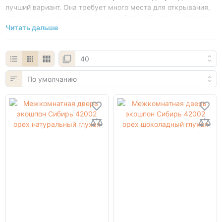
лучший вариант. Она требует много места для открывания,
которого в узком коридоре или небольшой спальне просто
Читать дальше
нет. К счастью, существуют современные и элегантные
решения, созданные специально для таких задач.