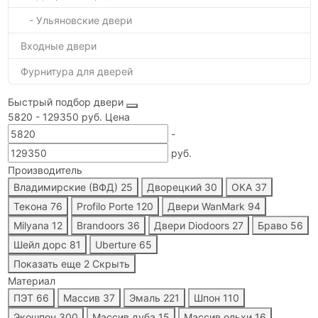
- Ульяновские двери
Входные двери
Фурнитура для дверей
Быстрый подбор двери
5820
-
129350
руб.
Цена
-
руб.
Производитель
Владимирские (ВФД)
25
Дворецкий
30
ОКА
37
Текона
76
Profilo Porte
120
Двери WanMark
94
Milyana
12
Brandoors
36
Двери Diodoors
27
Браво
56
Шейл дорс
81
Uberture
65
Показать еще 2
Скрыть
Материал
ПЭТ
66
Массив
37
Эмаль
221
Шпон
110
Экошпон
300
Массив дуба
15
Массив ольхи
16