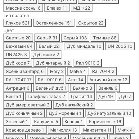
Массив сосны
6
Emalex
11
МДФ
22
Тип полотна
Глухое
521
Остеклённое
151
Скрытое
22
Цвет
Светлые
20
Серый
31
Серый
103
Темные
88
Бежевый
84
Белый
221
Дуб миндаль
10
UN 2005
10
UN2425
3
Дуб виски
2
Дуб кофе
7
Дуб янтарный
2
Рал 9010
2
Ясень авангард
6
lvory
2
Malva
4
Ral 7044
2
RAL 7047
17
RAL 9010
6
Агат
14
Античный орех
12
Антрацит
6
Беленый дуб
1
Бьянко
3
Ваниль
9
Венге
1
Галифакс табак
2
Графит
14
Дуб
19
Дуб
7
Дуб амер.светлый
2
Дуб английский
2
Дуб коньячный
2
Дуб мореный
1
Дуб натуральный
10
Зеленый
1
Капучино
5
Коньяк
1
Коричневые
16
Красное дерево
1
Магнолия
13
Манхэттен
11
Милк
4
Мокко
2
Молочно-белая
4
Морёный дуб
2
Олива
2