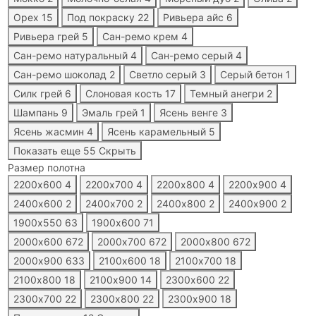
Орех
15
Под покраску
22
Ривьера айс
6
Ривьера грей
5
Сан-ремо крем
4
Сан-ремо натуральный
4
Сан-ремо серый
4
Сан-ремо шоколад
2
Светло серый
3
Серый бетон
1
Силк грей
6
Слоновая кость
17
Темный анегри
2
Шампань
9
Эмаль грей
1
Ясень венге
3
Ясень жасмин
4
Ясень карамельный
5
Показать еще 55
Скрыть
Размер полотна
2200х600
4
2200х700
4
2200х800
4
2200х900
4
2400х600
2
2400х700
2
2400х800
2
2400х900
2
1900х550
63
1900х600
71
2000х600
672
2000х700
672
2000х800
672
2000х900
633
2100х600
18
2100х700
18
2100х800
18
2100х900
14
2300х600
22
2300х700
22
2300х800
22
2300х900
18