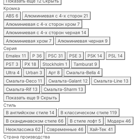
Показать еще 12
Скрыть
Кромка
ABS
6
Алюминиевая с 4-x сторон
21
Алюминиевая с 4-x сторон хром
7
Алюминиевая с 4-x сторон черная
14
Алюминиевая хром
7
Алюминиевая черная
9
Серия
Emalex
11
P
36
PSC
31
PSE
3
PSK
14
PSL
14
PST
3
PX
18
Stockholm
1
Tamburat
9
Ultra
4
Urban
3
Арт
8
Смальта-Bella
4
Смальта-Deco
11
Смальта-Galant
12
Смальта-Line
13
Смальта-Rif
13
Смальта-Sharm
13
Показать еще 9
Скрыть
Стиль
В английском стиле
14
В классическом стиле
119
В скандинавском стиле
66
В стиле лофт
5
Модерн
46
Неоклассика
62
Современные
46
Хай-Тек
41
Страна производства