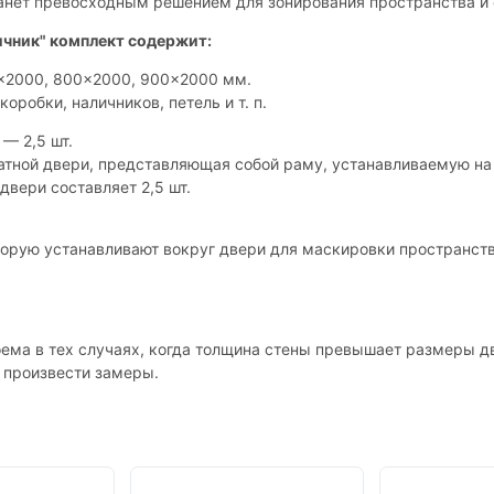
анет превосходным решением для зонирования пространства и 
ичник" комплект содержит:
0x2000, 800x2000, 900x2000 мм.
коробки, наличников, петель и т. п.
— 2,5 шт.
атной двери, представляющая собой раму, устанавливаемую на
двери составляет 2,5 шт.
оторую устанавливают вокруг двери для маскировки пространст
ема в тех случаях, когда толщина стены превышает размеры дв
т произвести замеры.