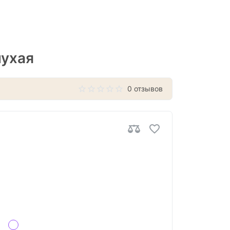
лухая
0 отзывов