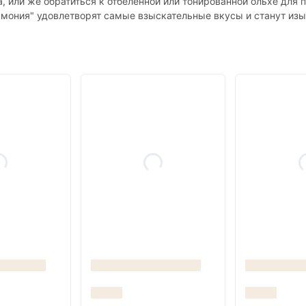
а, или же обратиться к отбеленной или тонированной ольхе для
армония" удовлетворят самые взыскательные вкусы и станут и