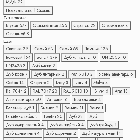
МДФ
22
Показать еще 1
Скрыть
Тип полотна
Глухое
677
Остеклённое
456
Скрытое
22
С зеркалом
4
С патиной
8
Цвет
Светлые
29
Серый
53
Серый
69
Темные
126
Бежевый
154
Белый
379
Дуб миндаль
10
UN 2005
10
UN2425
3
Дуб виски
2
Дуб кофе
7
Дуб янтарный
2
Рал 9010
2
Ясень авангард
6
Cotton
14
Graphite
2
Ivory
8
lvory
4
Malva
4
Ral 7044
2
RAL 7047
23
RAL 9010
10
Silver
6
Агат
18
Античный орех
30
Антрацит
6
Без отделки
4
Беленый дуб
1
Бьянко
9
Ваниль
11
Венге
1
Галифакс табак
2
Графит
20
Дуб
28
Дуб
11
Дуб амер.светлый
4
Дуб английский
4
Дуб грейвуд
1
Дуб коньячный
4
Дуб мореный
2
Дуб натуральный
14