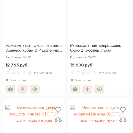
Межкомнатная дверь экошпон
Межкомнатная дверь эмаль
Эмалекс Урбан 2ГР молочный
Сохо 2 трюфель глухая
АЛ Золотая кромка с 4-х
Код Товара: 2619
Код Товара: 2622
сторон
12 765 руб.
15 600 руб.
Нет отзывов
Нет отзывов
В наличии
В наличии