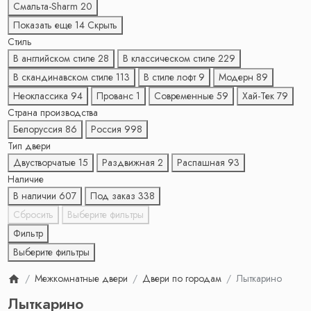
Смальта-Sharm
20
Показать еще 14
Скрыть
Стиль
В английском стиле
28
В классическом стиле
229
В скандинавском стиле
113
В стиле лофт
9
Модерн
89
Неоклассика
94
Прованс
1
Современные
59
Хай-Тек
79
Страна производства
Белоруссия
86
Россия
998
Тип двери
Двустворчатые
15
Раздвижная
2
Распашная
93
Наличие
В наличии
607
Под заказ
338
Сбросить
Выберите фильтры
Фильтр
Выберите фильтры
Межкомнатные двери
Двери по городам
Лыткарино
Лыткарино