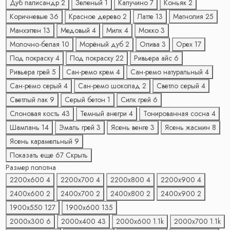
Дуб палисандр
2
Зеленый
1
Капучино
7
Коньяк
2
Коричневые
36
Красное дерево
2
Латте
13
Магнолия
25
Манхэттен
13
Медовый
4
Милк
4
Мокко
3
Молочно-белая
10
Морёный дуб
2
Олива
3
Орех
17
Под покраску
4
Под покраску
22
Ривьера айс
6
Ривьера грей
5
Сан-ремо крем
4
Сан-ремо натуральный
4
Сан-ремо серый
4
Сан-ремо шоколад
2
Светло серый
4
Светлый лак
9
Серый бетон
1
Силк грей
6
Слоновая кость
43
Темный анегри
4
Тонированная сосна
4
Шампань
14
Эмаль грей
3
Ясень венге
3
Ясень жасмин
8
Ясень карамельный
9
Показать еще 67
Скрыть
Размер полотна
2200х600
4
2200х700
4
2200х800
4
2200х900
4
2400х600
2
2400х700
2
2400х800
2
2400х900
2
1900х550
127
1900х600
135
2000х300
6
2000х400
43
2000х600
1.1
k
2000х700
1.1
k