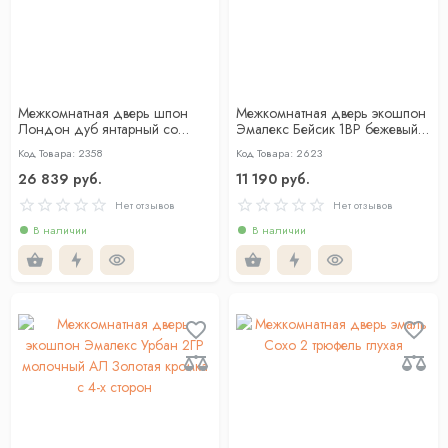
Межкомнатная дверь шпон
Межкомнатная дверь экошпон
Лондон дуб янтарный со
Эмалекс Бейсик 1ВР бежевый
стеклом
кромка АБС черная c 4-х ст
Код Товара: 2358
Код Товара: 2623
26 839 руб.
11 190 руб.
Нет отзывов
Нет отзывов
В наличии
В наличии