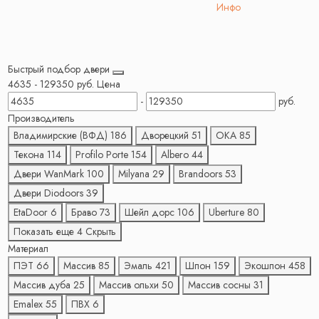
Инфо
Быстрый подбор двери
4635
-
129350
руб.
Цена
-
руб.
Производитель
Владимирские (ВФД)
186
Дворецкий
51
ОКА
85
Текона
114
Profilo Porte
154
Albero
44
Двери WanMark
100
Milyana
29
Brandoors
53
Двери Diodoors
39
EtaDoor
6
Браво
73
Шейл дорс
106
Uberture
80
Показать еще 4
Скрыть
Материал
ПЭТ
66
Массив
85
Эмаль
421
Шпон
159
Экошпон
458
Массив дуба
25
Массив ольхи
50
Массив сосны
31
Emalex
55
ПВХ
6