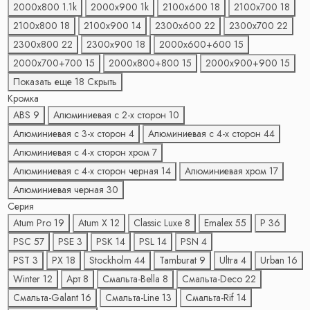
2000х800
1.1
k
2000х900
1
k
2100х600
18
2100х700
18
2100х800
18
2100х900
14
2300х600
22
2300х700
22
2300х800
22
2300х900
18
2000х600+600
15
2000х700+700
15
2000х800+800
15
2000х900+900
15
Показать еще 18
Скрыть
Кромка
ABS
9
Алюминиевая с 2-x сторон
10
Алюминиевая с 3-x сторон
4
Алюминиевая с 4-x сторон
44
Алюминиевая с 4-x сторон хром
7
Алюминиевая с 4-x сторон черная
14
Алюминиевая хром
17
Алюминиевая черная
30
Серия
Atum Pro
19
Atum X
12
Classic Luxe
8
Emalex
55
P
36
PSC
57
PSE
3
PSK
14
PSL
14
PSN
4
PST
3
PX
18
Stockholm
44
Tamburat
9
Ultra
4
Urban
16
Winter
12
Арт
8
Смальта-Bella
8
Смальта-Deco
22
Смальта-Galant
16
Смальта-Line
13
Смальта-Rif
14