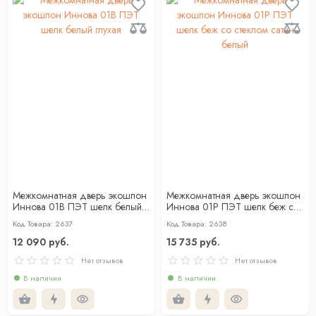
Межкомнатная дверь экошпон
Межкомнатная дверь экошпон
Иннова 01В ПЭТ шелк белый
Иннова 01Р ПЭТ шелк беж со
глухая
стеклом сатин белый
Код Товара: 2637
Код Товара: 2638
12 090 руб.
15 735 руб.
Нет отзывов
Нет отзывов
В наличии
В наличии