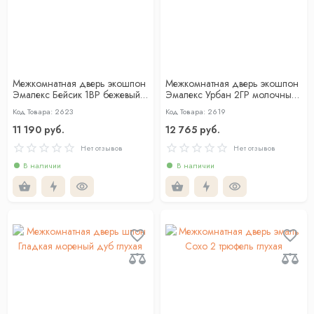
Межкомнатная дверь экошпон
Межкомнатная дверь экошпон
Эмалекс Бейсик 1ВР бежевый
Эмалекс Урбан 2ГР молочный
кромка АБС черная c 4-х ст
АЛ Золотая кромка с 4-х
Код Товара: 2623
Код Товара: 2619
сторон
11 190 руб.
12 765 руб.
Нет отзывов
Нет отзывов
В наличии
В наличии