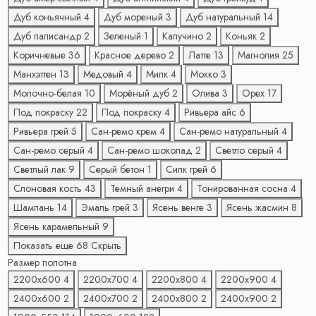
Дуб коньячный
4
Дуб мореный
3
Дуб натуральный
14
Дуб палисандр
2
Зеленый
1
Капучино
2
Коньяк
2
Коричневые
36
Красное дерево
2
Латте
13
Магнолия
25
Манхэттен
13
Медовый
4
Милк
4
Мокко
3
Молочно-белая
10
Морёный дуб
2
Олива
3
Орех
17
Под покраску
22
Под покраску
4
Ривьера айс
6
Ривьера грей
5
Сан-ремо крем
4
Сан-ремо натуральный
4
Сан-ремо серый
4
Сан-ремо шоколад
2
Светло серый
4
Светлый лак
9
Серый бетон
1
Силк грей
6
Слоновая кость
43
Темный анегри
4
Тонированная сосна
4
Шампань
14
Эмаль грей
3
Ясень венге
3
Ясень жасмин
8
Ясень карамельный
9
Показать еще 68
Скрыть
Размер полотна
2200х600
4
2200х700
4
2200х800
4
2200х900
4
2400х600
2
2400х700
2
2400х800
2
2400х900
2