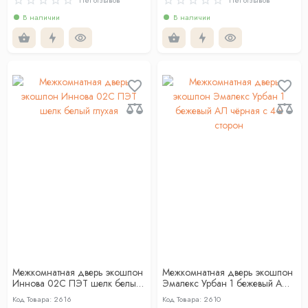
Нет отзывов
Нет отзывов
В наличии
В наличии
Межкомнатная дверь экошпон
Межкомнатная дверь экошпон
Иннова 02С ПЭТ шелк белый
Эмалекс Урбан 1 бежевый АЛ
глухая
чёрная с 4-х сторон
Код Товара: 2616
Код Товара: 2610