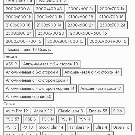
1900х550
114
1900х600
122
2000х300
6
2000х400
43
2000х600
1
k
2000х700
1
k
2000х800
1
k
2000х900
1
k
2100х600
18
2100х700
18
2100х800
18
2100х900
14
2300х600
24
2300х700
24
2300х800
24
2300х900
20
2000х600+600
15
2000х700+700
15
2000х800+800
15
2000х900+900
15
Показать еще 18
Скрыть
Кромка
ABS
9
Алюминиевая с 2-x сторон
10
Алюминиевая с 3-x сторон
4
Алюминиевая с 4-x сторон
44
Алюминиевая с 4-x сторон хром
7
Алюминиевая с 4-x сторон черная
14
Алюминиевая хром
17
Алюминиевая черная
30
Серия
Atum Pro
19
Atum X
12
Classic Luxe
8
Emalex
55
P
36
PSC
57
PSE
3
PSK
14
PSL
14
PSN
4
PST
3
PX
18
Stockholm
44
Tamburat
9
Ultra
4
Urban
16