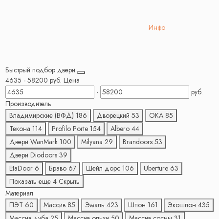
Инфо
Быстрый подбор двери
4635
-
58200
руб.
Цена
-
руб.
Производитель
Владимирские (ВФД)
186
Дворецкий
53
ОКА
85
Текона
114
Profilo Porte
154
Albero
44
Двери WanMark
100
Milyana
29
Brandoors
53
Двери Diodoors
39
EtaDoor
6
Браво
67
Шейл дорс
106
Uberture
63
Показать еще 4
Скрыть
Материал
ПЭТ
60
Массив
85
Эмаль
423
Шпон
161
Экошпон
435
Массив дуба
25
Массив ольхи
50
Массив сосны
31