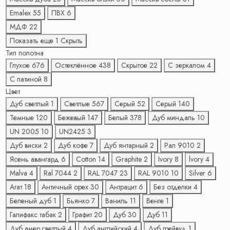
Emalex
55
ПВХ
6
МДФ
22
Показать еще 1
Скрыть
Тип полотна
Глухое
676
Остеклённое
438
Скрытое
22
С зеркалом
4
С патиной
8
Цвет
Дуб светлый
1
Светлые
567
Серый
52
Серый
140
Темные
120
Бежевый
147
Белый
378
Дуб миндаль
10
UN 2005
10
UN2425
3
Дуб виски
2
Дуб кофе
7
Дуб янтарный
2
Рал 9010
2
Ясень авангард
6
Cotton
14
Graphite
2
Ivory
8
lvory
4
Malva
4
Ral 7044
2
RAL 7047
23
RAL 9010
10
Silver
6
Агат
18
Античный орех
30
Антрацит
6
Без отделки
4
Беленый дуб
1
Бьянко
7
Ваниль
11
Венге
1
Галифакс табак
2
Графит
20
Дуб
30
Дуб
11
Дуб амер.светлый
4
Дуб английский
4
Дуб грейвуд
1