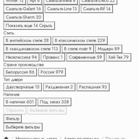
Winter
12
Арт
8
Смальта-Bella
8
Смальта-Deco
22
Смальта-Galant
16
Смальта-Line
13
Смальта-Rif
14
Смальта-Sharm
20
Показать еще 14
Скрыть
Стиль
В английском стиле
28
В классическом стиле
229
В скандинавском стиле
113
В стиле лофт
9
Модерн
89
Неоклассика
94
Прованс
1
Современные
59
Хай-Тек
79
Страна производства
Белоруссия
86
Россия
979
Тип двери
Двустворчатые
15
Раздвижная
2
Распашная
93
Наличие
В наличии
601
Под заказ
338
Сбросить
Выберите фильтры
Фильтр
Выберите фильтры
Межкомнатные двери
Двери по городам
Подольск