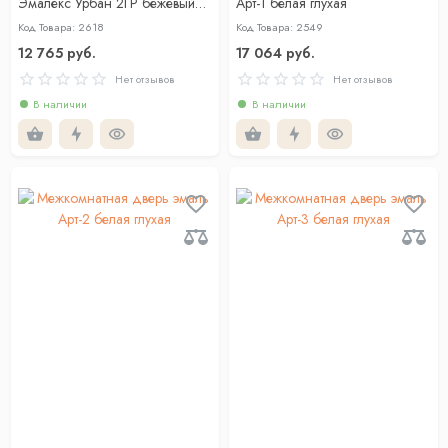
Эмалекс Урбан 2ГР бежевый
Арт-1 белая глухая
АЛ Золотая кромка с 4-х
Код Товара: 2618
Код Товара: 2549
сторон
12 765 руб.
17 064 руб.
Нет отзывов
Нет отзывов
В наличии
В наличии