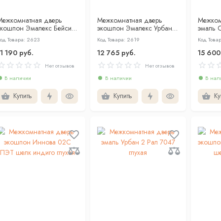
Межкомнатная дверь
Межкомнатная дверь
Межком
экошпон Эмалекс Бейсик
экошпон Эмалекс Урбан
эмаль 
1ВР бежевый кромка АБС
2ГР молочный АЛ Золотая
глухая
од Товара: 2623
Код Товара: 2619
Код Това
ерная c 4-х ст
кромка с 4-х сторон
11 190 руб.
12 765 руб.
15 600
Нет отзывов
Нет отзывов
В наличии
В наличии
В нал
Купить
Купить
Ку