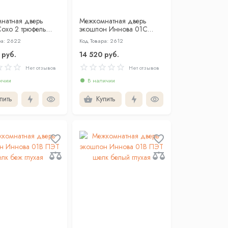
натная дверь
Межкомнатная дверь
Сохо 2 трюфель
экошпон Иннова 01С
ПЭТ шелк индиго глухая
ра: 2622
Код Товара: 2612
 руб.
14 520 руб.
Нет отзывов
Нет отзывов
ичии
В наличии
пить
Купить