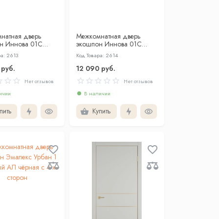
натная дверь
Межкомнатная дверь
н Иннова 01С
экошпон Иннова 01С
лк беж глухая
ПЭТ шелк белый глухая
а: 2613
Код Товара: 2614
 руб.
12 090 руб.
Нет отзывов
Нет отзывов
ичии
В наличии
пить
Купить