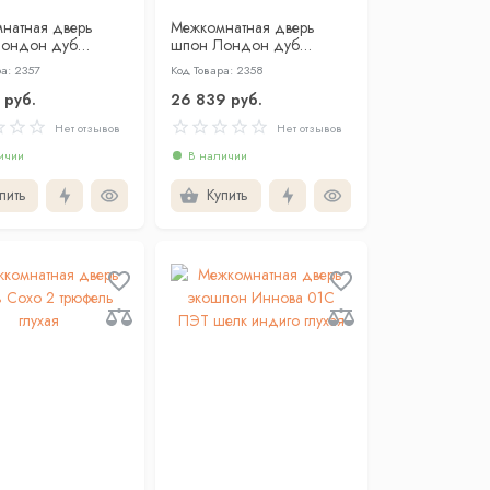
натная дверь
Межкомнатная дверь
ондон дуб
шпон Лондон дуб
й глухая
янтарный со стеклом
а: 2357
Код Товара: 2358
 руб.
26 839 руб.
Нет отзывов
Нет отзывов
ичии
В наличии
пить
Купить