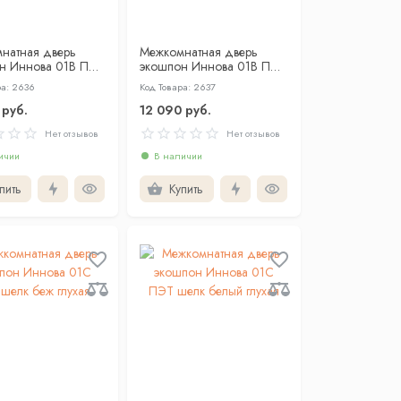
натная дверь
Межкомнатная дверь
н Иннова 01В ПЭТ
экошпон Иннова 01В ПЭТ
ж глухая
шелк белый глухая
ра: 2636
Код Товара: 2637
 руб.
12 090 руб.
Нет отзывов
Нет отзывов
ичии
В наличии
пить
Купить