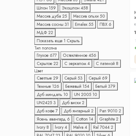
Шпон
159
Экошпон
458
Массив дуба
25
Массив ольхи
50
Массив сосны
31
Emalex
55
ПВХ
6
К
ч
МДФ
22
Показать еще 1
Скрыть
Тип полотна
Глухое
677
Остеклённое
456
Скрытое
22
С зеркалом
4
С патиной
8
Цвет
Светлые
29
Серый
53
Серый
69
Темные
126
Бежевый
154
Белый
379
Дуб миндаль
10
UN 2005
10
UN2425
3
Дуб виски
2
Дуб кофе
7
Дуб янтарный
2
Рал 9010
2
Ясень авангард
6
Cotton
14
Graphite
2
Ivory
8
lvory
4
Malva
4
Ral 7044
2
RAL 7047
23
RAL 9010
10
Silver
6