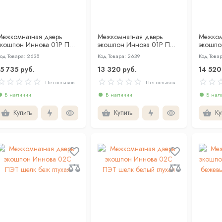
Межкомнатная дверь
Межкомнатная дверь
Межком
экошпон Иннова 01Р ПЭТ
экошпон Иннова 01Р ПЭТ
экошпо
шелк беж со стеклом
шелк белый со стеклом
ПЭТ ше
од Товара: 2638
Код Товара: 2639
Код Товар
сатин белый
сатин белый
15 735 руб.
13 320 руб.
14 520
Нет отзывов
Нет отзывов
В наличии
В наличии
В нал
Купить
Купить
Ку