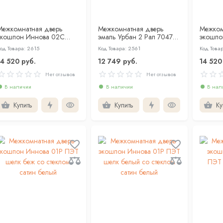
Межкомнатная дверь
Межкомнатная дверь
Межком
экошпон Иннова 02С
эмаль Урбан 2 Рал 7047
экошпо
ПЭТ шелк индиго глухая
глухая
шелк бе
од Товара: 2615
Код Товара: 2561
Код Това
14 520 руб.
12 749 руб.
14 520
Нет отзывов
Нет отзывов
В наличии
В наличии
В нал
Купить
Купить
Ку