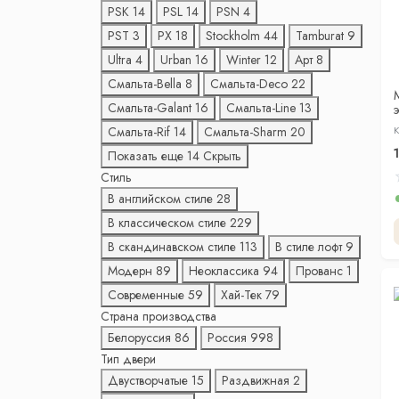
PSK
14
PSL
14
PSN
4
PST
3
PX
18
Stockholm
44
Tamburat
9
Ultra
4
Urban
16
Winter
12
Арт
8
Смальта-Bella
8
Смальта-Deco
22
Смальта-Galant
16
Смальта-Line
13
э
Смальта-Rif
14
Смальта-Sharm
20
К
Показать еще 14
Скрыть
Стиль
В английском стиле
28
В классическом стиле
229
В скандинавском стиле
113
В стиле лофт
9
Модерн
89
Неоклассика
94
Прованс
1
Современные
59
Хай-Тек
79
Страна производства
Белоруссия
86
Россия
998
Тип двери
Двустворчатые
15
Раздвижная
2