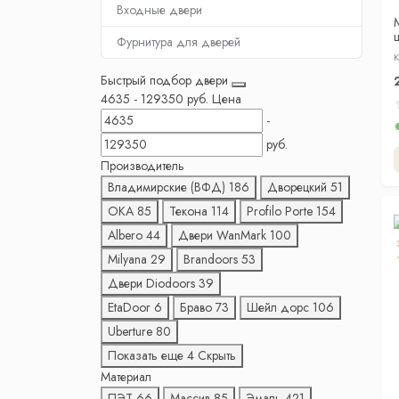
Входные двери
Фурнитура для дверей
г
К
Быстрый подбор двери
4635
-
129350
руб.
Цена
-
руб.
Производитель
Владимирские (ВФД)
186
Дворецкий
51
ОКА
85
Текона
114
Profilo Porte
154
Albero
44
Двери WanMark
100
Milyana
29
Brandoors
53
Двери Diodoors
39
EtaDoor
6
Браво
73
Шейл дорс
106
Uberture
80
Показать еще 4
Скрыть
Материал
ПЭТ
66
Массив
85
Эмаль
421