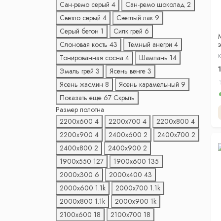
Сан-ремо серый
4
Сан-ремо шоколад
2
Светло серый
4
Светлый лак
9
Серый бетон
1
Силк грей
6
Слоновая кость
43
Темный анегри
4
К
Тонированная сосна
4
Шампань
14
Эмаль грей
3
Ясень венге
3
Ясень жасмин
8
Ясень карамельный
9
Показать еще 67
Скрыть
Размер полотна
2200х600
4
2200х700
4
2200х800
4
2200х900
4
2400х600
2
2400х700
2
2400х800
2
2400х900
2
1900х550
127
1900х600
135
2000х300
6
2000х400
43
2000х600
1.1
k
2000х700
1.1
k
2000х800
1.1
k
2000х900
1
k
2100х600
18
2100х700
18