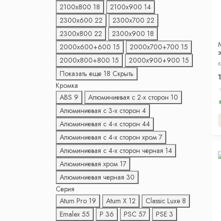
2100х800
18
2100х900
14
2300х600
22
2300х700
22
2300х800
22
2300х900
18
2000х600+600
15
2000х700+700
15
2000х800+800
15
2000х900+900
15
К
Показать еще 18
Скрыть
Кромка
ABS
9
Алюминиевая с 2-x сторон
10
Алюминиевая с 3-x сторон
4
Алюминиевая с 4-x сторон
44
Алюминиевая с 4-x сторон хром
7
Алюминиевая с 4-x сторон черная
14
Алюминиевая хром
17
Алюминиевая черная
30
Серия
Atum Pro
19
Atum X
12
Classic Luxe
8
Emalex
55
P
36
PSC
57
PSE
3