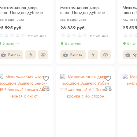
Межкомнатная дверь
Межкомнатная дверь
Межком
шпон Лондон дуб виски
шпон Лондон дуб виски
шпон Л
лухая
со стеклом
янтарны
од Товара: 2355
Код Товара: 2356
Код Товар
25 595 руб.
26 839 руб.
25 595
Нет отзывов
Нет отзывов
В наличии
В наличии
В нал
Купить
Купить
Ку