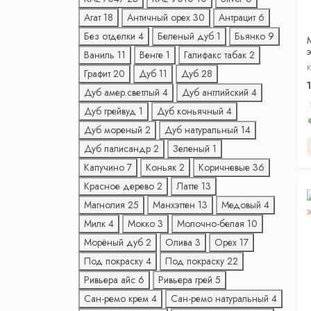
Агат
18
Античный орех
30
Антрацит
6
Без отделки
4
Беленый дуб
1
Бьянко
9
Ваниль
11
Венге
1
Галифакс табак
2
К
Графит
20
Дуб
11
Дуб
28
Дуб амер.светлый
4
Дуб английский
4
Дуб грейвуд
1
Дуб коньячный
4
Дуб мореный
2
Дуб натуральный
14
Дуб палисандр
2
Зеленый
1
Капучино
7
Коньяк
2
Коричневые
36
Красное дерево
2
Латте
13
Магнолия
25
Манхэттен
13
Медовый
4
Милк
4
Мокко
3
Молочно-белая
10
Морёный дуб
2
Олива
3
Орех
17
Под покраску
4
Под покраску
22
Ривьера айс
6
Ривьера грей
5
Сан-ремо крем
4
Сан-ремо натуральный
4