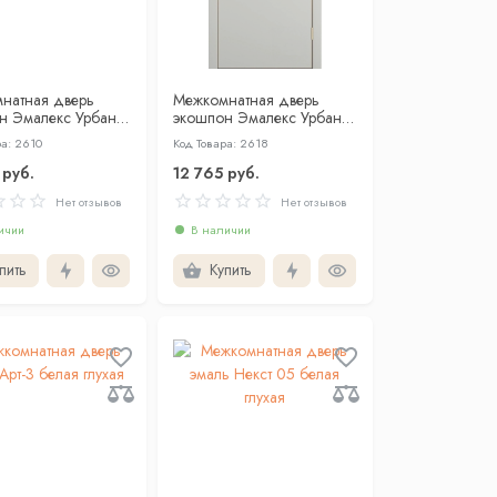
натная дверь
Межкомнатная дверь
н Эмалекс Урбан 1
экошпон Эмалекс Урбан
 АЛ чёрная с 4-х
2ГР бежевый АЛ Золотая
ра: 2610
Код Товара: 2618
кромка с 4-х сторон
 руб.
12 765 руб.
Нет отзывов
Нет отзывов
ичии
В наличии
пить
Купить