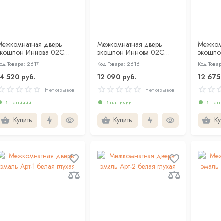
Межкомнатная дверь
Межкомнатная дверь
Межком
экошпон Иннова 02С
экошпон Иннова 02С
экошпо
ПЭТ шелк беж глухая
ПЭТ шелк белый глухая
бежевый
од Товара: 2617
Код Товара: 2616
Код Това
сторон
14 520 руб.
12 090 руб.
12 675
Нет отзывов
Нет отзывов
В наличии
В наличии
В нал
Купить
Купить
Ку