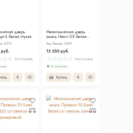
натная дверь
Межкомнатная дверь
рт-3 белая глухая
эмаль Некст 05 белая
глухая
ра: 2572
Код Товара: 2559
 руб.
13 550 руб.
Нет отзывов
Нет отзывов
ичии
В наличии
пить
Купить