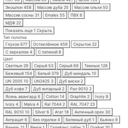
Экошпон
458
Массив дуба
25
Массив ольхи
50
Массив сосны
31
Emalex
55
ПВХ
6
МДФ
22
Показать еще 1
Скрыть
Тип полотна
Глухое
677
Остеклённое
456
Скрытое
22
С зеркалом
4
С патиной
8
Цвет
Светлые
29
Серый
53
Серый
69
Темные
126
Бежевый
154
Белый
379
Дуб миндаль
10
UN 2005
10
UN2425
3
Дуб виски
2
Дуб кофе
7
Дуб янтарный
2
Рал 9010
2
Ясень авангард
6
Cotton
14
Graphite
2
Ivory
8
lvory
4
Malva
4
Ral 7044
2
RAL 7047
23
RAL 9010
10
Silver
6
Агат
18
Античный орех
30
Антрацит
6
Без отделки
4
Беленый дуб
1
Бьянко
9
Ваниль
11
Венге
1
Галифакс табак
2
Графит
20