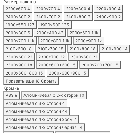
Размер полотна
2200х600
4
2200х700
4
2200х800
4
2200х900
4
2400х600
2
2400х700
2
2400х800
2
2400х900
2
1900х550
127
1900х600
135
2000х300
6
2000х400
43
2000х600
1.1
k
2000х700
1.1
k
2000х800
1.1
k
2000х900
1
k
2100х600
18
2100х700
18
2100х800
18
2100х900
14
2300х600
22
2300х700
22
2300х800
22
2300х900
18
2000х600+600
15
2000х700+700
15
2000х800+800
15
2000х900+900
15
Показать еще 18
Скрыть
Кромка
ABS
9
Алюминиевая с 2-x сторон
10
Алюминиевая с 3-x сторон
4
Алюминиевая с 4-x сторон
44
Алюминиевая с 4-x сторон хром
7
Алюминиевая с 4-x сторон черная
14