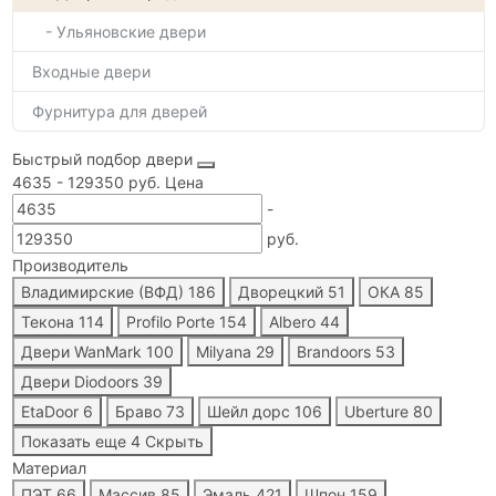
- Ульяновские двери
Входные двери
Фурнитура для дверей
Быстрый подбор двери
4635
-
129350
руб.
Цена
-
руб.
Производитель
Владимирские (ВФД)
186
Дворецкий
51
ОКА
85
Текона
114
Profilo Porte
154
Albero
44
Двери WanMark
100
Milyana
29
Brandoors
53
Двери Diodoors
39
EtaDoor
6
Браво
73
Шейл дорс
106
Uberture
80
Показать еще 4
Скрыть
Материал
ПЭТ
66
Массив
85
Эмаль
421
Шпон
159