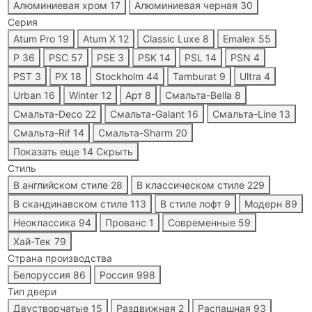
Алюминиевая хром
17
Алюминиевая черная
30
Серия
Atum Pro
19
Atum X
12
Classic Luxe
8
Emalex
55
P
36
PSC
57
PSE
3
PSK
14
PSL
14
PSN
4
PST
3
PX
18
Stockholm
44
Tamburat
9
Ultra
4
Urban
16
Winter
12
Арт
8
Смальта-Bella
8
Смальта-Deco
22
Смальта-Galant
16
Смальта-Line
13
Смальта-Rif
14
Смальта-Sharm
20
Показать еще 14
Скрыть
Стиль
В английском стиле
28
В классическом стиле
229
В скандинавском стиле
113
В стиле лофт
9
Модерн
89
Неоклассика
94
Прованс
1
Современные
59
Хай-Тек
79
Страна производства
Белоруссия
86
Россия
998
Тип двери
Двустворчатые
15
Раздвижная
2
Распашная
93