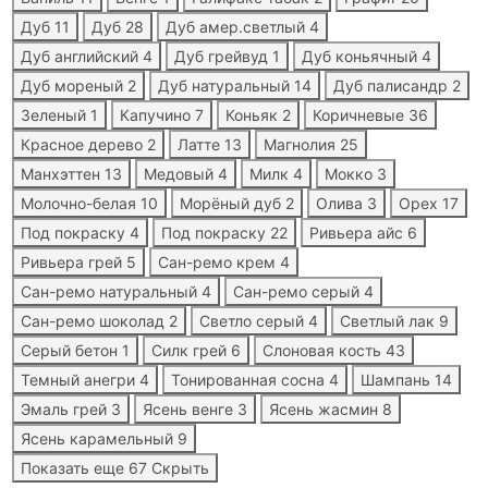
Дуб
11
Дуб
28
Дуб амер.светлый
4
Дуб английский
4
Дуб грейвуд
1
Дуб коньячный
4
Дуб мореный
2
Дуб натуральный
14
Дуб палисандр
2
Зеленый
1
Капучино
7
Коньяк
2
Коричневые
36
Красное дерево
2
Латте
13
Магнолия
25
Манхэттен
13
Медовый
4
Милк
4
Мокко
3
Молочно-белая
10
Морёный дуб
2
Олива
3
Орех
17
Под покраску
4
Под покраску
22
Ривьера айс
6
Ривьера грей
5
Сан-ремо крем
4
Сан-ремо натуральный
4
Сан-ремо серый
4
Сан-ремо шоколад
2
Светло серый
4
Светлый лак
9
Серый бетон
1
Силк грей
6
Слоновая кость
43
Темный анегри
4
Тонированная сосна
4
Шампань
14
Эмаль грей
3
Ясень венге
3
Ясень жасмин
8
Ясень карамельный
9
Показать еще 67
Скрыть