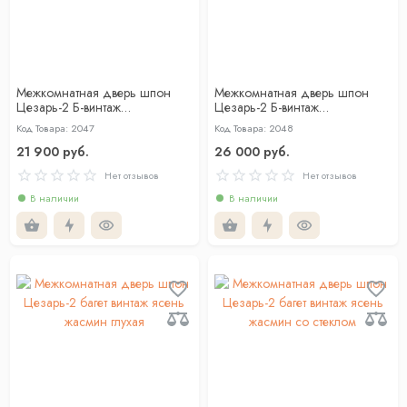
Межкомнатная дверь шпон
Межкомнатная дверь шпон
Цезарь-2 Б-винтаж
Цезарь-2 Б-винтаж
американский дуб светлый
американский дуб светлый со
Код Товара: 2047
Код Товара: 2048
глухая
стеклом
21 900 руб.
26 000 руб.
Нет отзывов
Нет отзывов
В наличии
В наличии