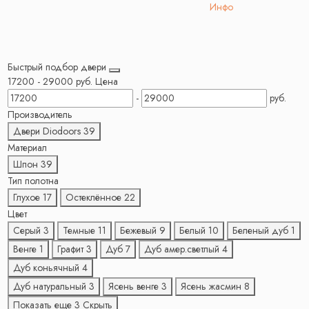
Инфо
Быстрый подбор двери
17200
-
29000
руб.
Цена
-
руб.
Производитель
Двери Diodoors
39
Материал
Шпон
39
Тип полотна
Глухое
17
Остеклённое
22
Цвет
Серый
3
Темные
11
Бежевый
9
Белый
10
Беленый дуб
1
Венге
1
Графит
3
Дуб
7
Дуб амер.светлый
4
Дуб коньячный
4
Дуб натуральный
3
Ясень венге
3
Ясень жасмин
8
Показать еще 3
Скрыть