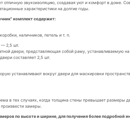
ет отличную звукоизоляцию, создавая уют и комфорт в доме. С
атационные характеристики на долгие годы.
ичник" комплект содержит:
коробки, наличников, петель и т. п.
— 2,5 шт.
атной двери, представляющая собой раму, устанавливаемую на
двери составляет 2,5 шт.
оторую устанавливают вокруг двери для маскировки пространст
ема в тех случаях, когда толщина стены превышает размеры дв
т произвести замеры.
меров по высоте и ширине, для получения более подробной 