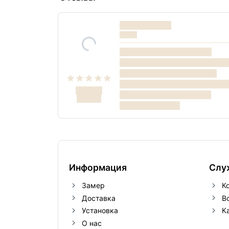
Информация
Слу
Замер
К
Доставка
В
Установка
К
О нас