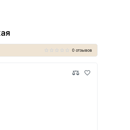
хая
0 отзывов