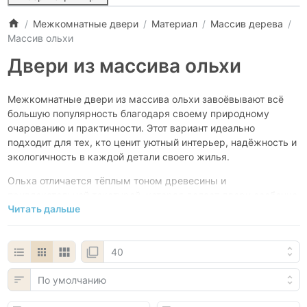
Межкомнатные двери
Материал
Массив дерева
Массив ольхи
Двери из массива ольхи
Межкомнатные двери из массива ольхи завоёвывают всё
большую популярность благодаря своему природному
очарованию и практичности. Этот вариант идеально
подходит для тех, кто ценит уютный интерьер, надёжность и
экологичность в каждой детали своего жилья.
Ольха отличается тёплым тоном древесины и
привлекательной текстурой, которая делает двери особенно
Читать дальше
уютными. Материал обладает высокой прочностью, отлично
выдерживает перепады влажности и температуры, а также
не подвержен растрескиванию. Двери из ольхи хорошо
поддаются покраске и тонировке, что позволяет подобрать
оттенок под любой стиль интерьера.