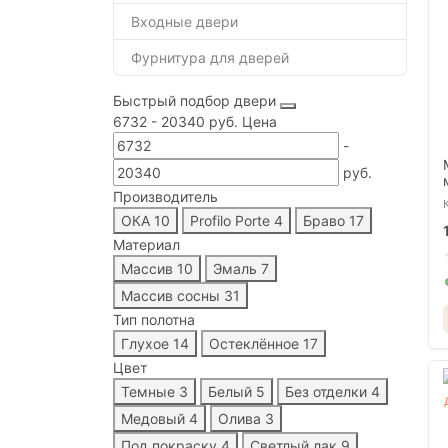
Входные двери
Фурнитура для дверей
Быстрый подбор двери
6732
-
20340
руб.
Цена
-
руб.
Производитель
ОКА
10
Profilo Porte
4
Браво
17
Материал
Массив
10
Эмаль
7
Массив сосны
31
Тип полотна
Глухое
14
Остеклённое
17
Цвет
Темные
3
Белый
5
Без отделки
4
Медовый
4
Олива
3
Под покраску
4
Светлый лак
9