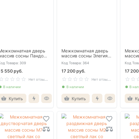
Межкомнатная дверь
Межкомнатная дверь
Межко
массив сосны Пандора
массив сосны Элегия
масси
олива со стеклом
белая глухая
белая 
Код Товара: 309
Код Товара: 364
Код Тов
15 550 руб.
17 200 руб.
17 200
Н
ет отзывов
Н
ет отзывов
В наличии
В наличии
В на
Купить
Купить
К