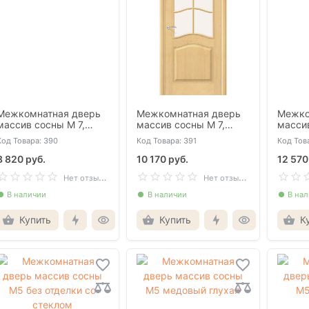
Межкомнатная дверь
Межкомнатная дверь
Межко
массив сосны М 7,
массив сосны М 7,
масси
глухая, медовый
остеклённая, медовый
светлы
Код Товара: 390
Код Товара: 391
Код Тов
стекл
8 820 руб.
10 170 руб.
12 570
Н
ет отзывов
Н
ет отзывов
В наличии
В наличии
В на
Купить
Купить
К