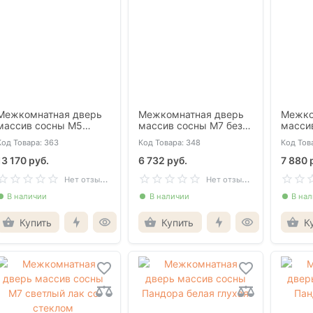
Межкомнатная дверь
Межкомнатная дверь
Межко
массив сосны М5
массив сосны М7 без
масси
светлый лак со
отделки глухая
отделк
Код Товара: 363
Код Товара: 348
Код Тов
стеклом
13 170 руб.
6 732 руб.
7 880 
Н
ет отзывов
Н
ет отзывов
В наличии
В наличии
В на
Купить
Купить
К