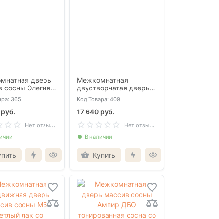
мнатная дверь
Межкомнатная
в сосны Элегия
двустворчатая дверь
со стеклом
массив сосны М7
ара: 365
Код Товара: 409
светлый лак глухая
 руб.
17 640 руб.
Н
ет отзывов
Н
ет отзывов
личии
В наличии
упить
Купить