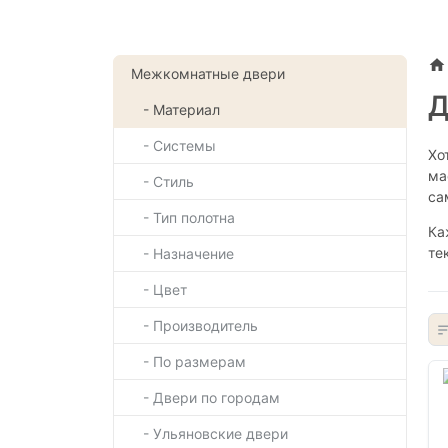
Межкомнатные двери
Д
- Материал
- Системы
Хо
ма
- Стиль
са
- Тип полотна
Ка
те
- Назначение
- Цвет
- Производитель
- По размерам
- Двери по городам
- Ульяновские двери