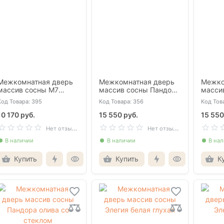
Межкомнатная дверь
Межкомнатная дверь
Межко
массив сосны М7
массив сосны Пандора
масси
светлый лак со
белая глухая
белая 
Код Товара: 395
Код Товара: 356
Код Тов
стеклом
10 170 руб.
15 550 руб.
15 550
Н
ет отзывов
Н
ет отзывов
В наличии
В наличии
В на
Купить
Купить
К