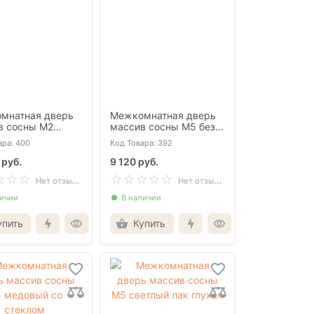
мнатная дверь
Межкомнатная дверь
в сосны М2
массив сосны М5 без
й лак со
отделки глухая
ара: 400
Код Товара: 392
ом
 руб.
9 120 руб.
Н
ет отзывов
Н
ет отзывов
личии
В наличии
упить
Купить