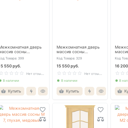
Межкомнатная дверь
Межкомнатная дверь
Межко
массив сосны
массив сосны
масси
Андромеда белая
Андромеда олива
Вален
Код Товара: 399
Код Товара: 329
Код Тов
глухая
глухая
кость 
15 550 руб.
15 550 руб.
16 200
Н
ет отзывов
Н
ет отзывов
В наличии
В наличии
В на
Купить
Купить
К