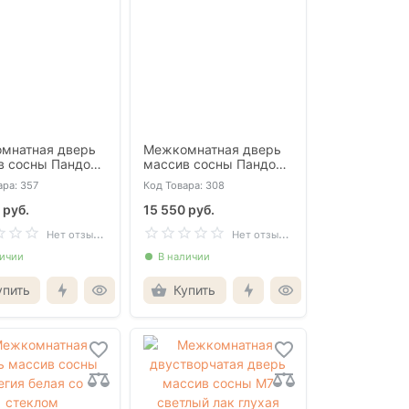
мнатная дверь
Межкомнатная дверь
в сосны Пандора
массив сосны Пандора
со стеклом
олива глухая
ара: 357
Код Товара: 308
 руб.
15 550 руб.
Н
ет отзывов
Н
ет отзывов
личии
В наличии
упить
Купить