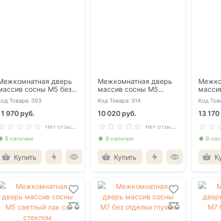
Межкомнатная дверь
Межкомнатная дверь
Межко
массив сосны М5 без
массив сосны М5
масси
отделки со стеклом
медовый глухая
медов
Код Товара: 393
Код Товара: 314
Код Това
11 970 руб.
10 020 руб.
13 170
Н
ет отзывов
Н
ет отзывов
В наличии
В наличии
В на
Купить
Купить
К