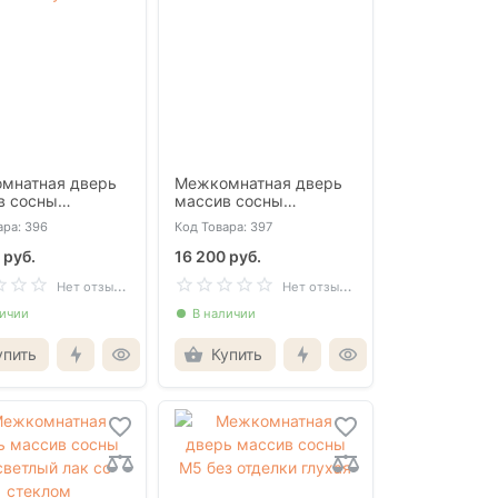
мнатная дверь
Межкомнатная дверь
в сосны
массив сосны
сия слоновая
Валенсия слоновая
ара: 396
Код Товара: 397
глухая
кость со стеклом
 руб.
16 200 руб.
Н
ет отзывов
Н
ет отзывов
личии
В наличии
упить
Купить