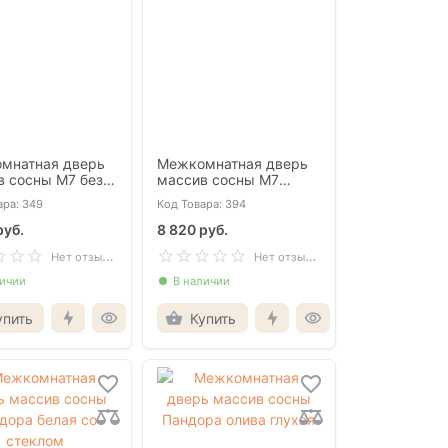
мнатная дверь
Межкомнатная дверь
в сосны М7 без
массив сосны М7
и со стеклом
светлый лак глухая
ара: 349
Код Товара: 394
руб.
8 820 руб.
Н
ет отзывов
Н
ет отзывов
личии
В наличии
упить
Купить