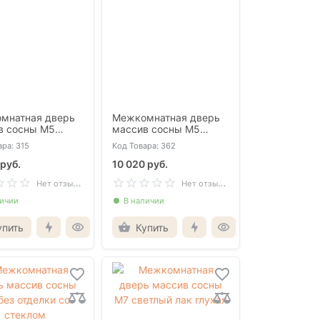
мнатная дверь
Межкомнатная дверь
в сосны М5
массив сосны М5
ый со стеклом
светлый лак глухая
ра: 315
Код Товара: 362
 руб.
10 020 руб.
Н
ет отзывов
Н
ет отзывов
личии
В наличии
упить
Купить