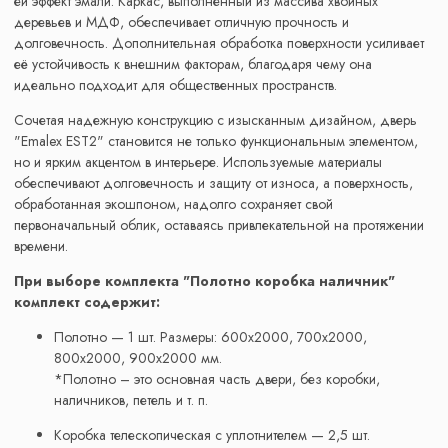
ей эффект эмали. Каркас, выполненный из массива хвойных
деревьев и МДФ, обеспечивает отличную прочность и
долговечность. Дополнительная обработка поверхности усиливает
её устойчивость к внешним факторам, благодаря чему она
идеально подходит для общественных пространств.
Сочетая надежную конструкцию с изысканным дизайном, дверь
"Emalex EST2" становится не только функциональным элементом,
но и ярким акцентом в интерьере. Используемые материалы
обеспечивают долговечность и защиту от износа, а поверхность,
обработанная экошпоном, надолго сохраняет свой
первоначальный облик, оставаясь привлекательной на протяжении
времени.
При выборе комплекта "Полотно коробка наличник"
комплект содержит:
Полотно — 1 шт. Размеры: 600x2000, 700x2000,
800x2000, 900x2000 мм.
*Полотно – это основная часть двери, без коробки,
наличников, петель и т. п.
Коробка телескопическая с уплотнителем — 2,5 шт.