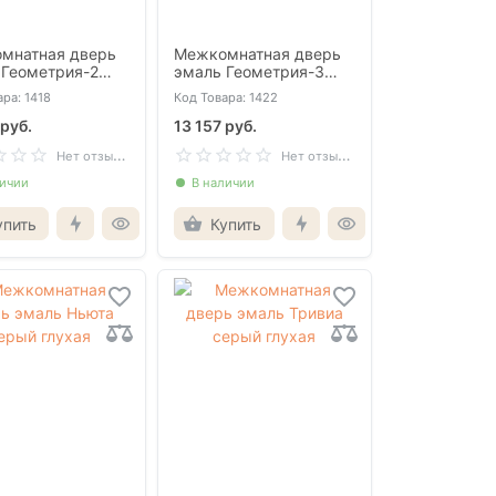
мнатная дверь
Межкомнатная дверь
 Геометрия-2
эмаль Геометрия-3
глухая (защелка
белый глухая (защелка
ра: 1418
Код Товара: 1422
ная)
магнитная)
 руб.
13 157 руб.
Н
ет отзывов
Н
ет отзывов
личии
В наличии
упить
Купить