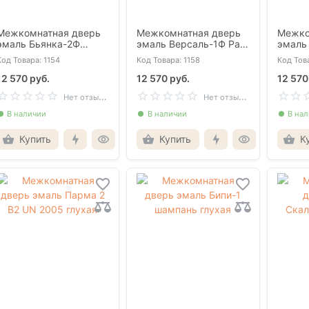
Межкомнатная дверь
Межкомнатная дверь
Межко
эмаль Бьянка-2Ф
эмаль Версаль-1Ф Рал
эмаль
белоснежная глухая
9010 глухая
белос
Код Товара: 1154
Код Товара: 1158
Код Това
12 570 руб.
12 570 руб.
12 570
Н
ет отзывов
Н
ет отзывов
В наличии
В наличии
В на
Купить
Купить
К