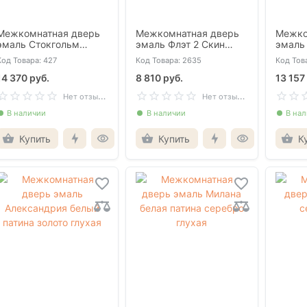
Межкомнатная дверь
Межкомнатная дверь
Межко
эмаль Стокгольм
эмаль Флэт 2 Скин
эмаль
магнолия глухая
магнолия глухая
серый 
Код Товара: 427
Код Товара: 2635
Код Това
магнит
14 370 руб.
8 810 руб.
13 157
Н
ет отзывов
Н
ет отзывов
В наличии
В наличии
В на
Купить
Купить
К