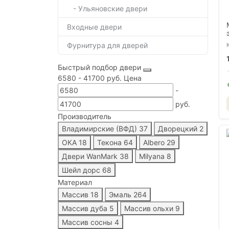
- Ульяновские двери
Входные двери
Фурнитура для дверей
Быстрый подбор двери
6580
-
41700
руб.
Цена
-
руб.
Производитель
Владимирские (ВФД)
37
Дворецкий
2
ОКА
18
Текона
64
Albero
29
Двери WanMark
38
Milyana
8
Шейл дорс
68
Материал
Массив
18
Эмаль
264
Массив дуба
5
Массив ольхи
9
Массив сосны
4