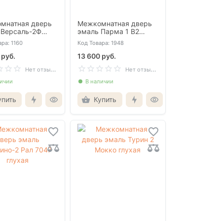
мнатная дверь
Межкомнатная дверь
 Версаль-2Ф
эмаль Парма 1 В2
нежная глухая
белая глухая
ра: 1160
Код Товара: 1948
 руб.
13 600 руб.
Н
ет отзывов
Н
ет отзывов
личии
В наличии
упить
Купить