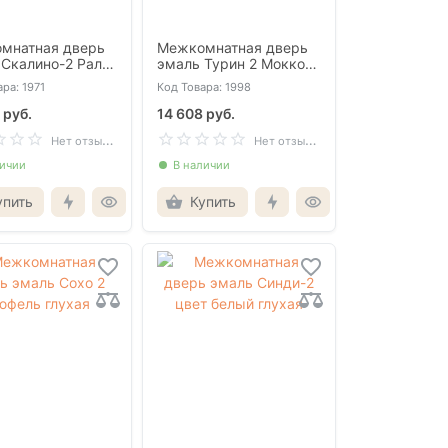
мнатная дверь
Межкомнатная дверь
 Скалино-2 Рал
эмаль Турин 2 Мокко
лухая
глухая
ра: 1971
Код Товара: 1998
 руб.
14 608 руб.
Н
ет отзывов
Н
ет отзывов
личии
В наличии
упить
Купить