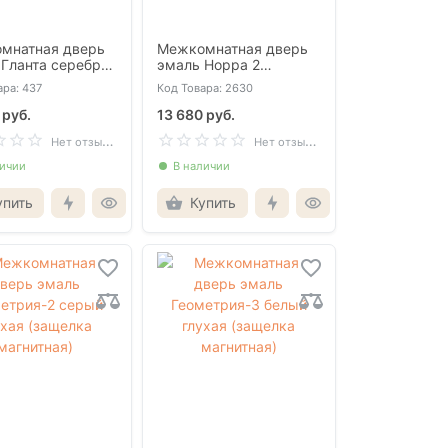
мнатная дверь
Межкомнатная дверь
Гланта серебро
эмаль Норра 2
магнолия глухая
ара: 437
Код Товара: 2630
 руб.
13 680 руб.
Н
ет отзывов
Н
ет отзывов
личии
В наличии
упить
Купить