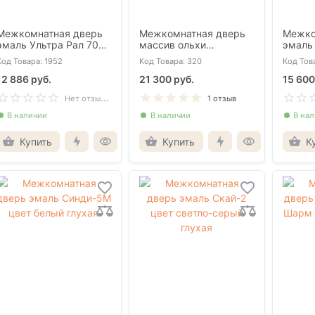
Межкомнатная дверь
Межкомнатная дверь
Межко
эмаль Ультра Рал 7047
массив ольхи
эмаль
глухая
Гармония эмаль белая
глухая
Код Товара: 1952
Код Товара: 320
Код Тов
глухая
12 886 руб.
21 300 руб.
15 600
Н
ет отзывов
1 отзыв
В наличии
В наличии
В на
Купить
Купить
К