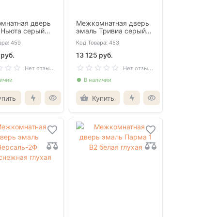
мнатная дверь
Межкомнатная дверь
 Ньюта серый
эмаль Тривиа серый
глухая
ара: 459
Код Товара: 453
 руб.
13 125 руб.
Н
ет отзывов
Н
ет отзывов
личии
В наличии
упить
Купить