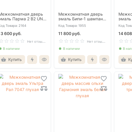
Межкомнатная дверь
Межкомнатная дверь
Межко
эмаль Парма 2 В2 UN
эмаль Бипи-1 шампань
эмаль
2005 глухая
глухая
7047 г
Код Товара: 2164
Код Товара: 1955
Код Това
13 600 руб.
11 800 руб.
14 608
Н
ет отзывов
Н
ет отзывов
В наличии
В наличии
В на
Купить
Купить
К