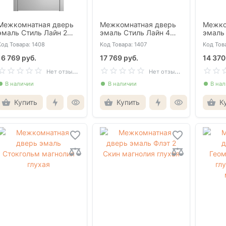
Межкомнатная дверь
Межкомнатная дверь
Межко
эмаль Стиль Лайн 2
эмаль Стиль Лайн 4
эмаль 
серая AЛ чёрная
белая AЛ чёрная
глухая
Код Товара: 1408
Код Товара: 1407
Код Тов
кромка с 3-х сторон
кромка с 3-х сторон
16 769 руб.
17 769 руб.
14 370
Н
ет отзывов
Н
ет отзывов
В наличии
В наличии
В на
Купить
Купить
К