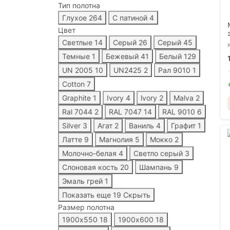
Тип полотна
Глухое
264
С патиной
4
Цвет
Светлые
14
Серый
26
Серый
45
Темные
1
Бежевый
41
Белый
129
UN 2005
10
UN2425
2
Рал 9010
1
Cotton
7
Graphite
1
Ivory
4
lvory
2
Malva
2
Ral 7044
2
RAL 7047
14
RAL 9010
6
Silver
3
Агат
2
Ваниль
4
Графит
1
Латте
9
Магнолия
5
Мокко
2
Молочно-белая
4
Светло серый
3
Слоновая кость
20
Шампань
9
Эмаль грей
1
Показать еще 19
Скрыть
Размер полотна
1900х550
18
1900х600
18