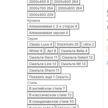
2000х400
6
2000х600
264
2000х700
264
2000х800
264
2000х900
259
Кромка
Алюминиевая с 3-x сторон
4
Алюминиевая черная
4
Серия
Classic Luxe
4
Stockholm
25
Ultra
2
Winter
6
Арт
8
Смальта-Bella
4
Смальта-Deco
11
Смальта-Galant
12
Смальта-Line
13
Смальта-Rif
13
Смальта-Sharm
11
Показать еще 1
Скрыть
Стиль
В английском стиле
7
В классическом стиле
72
В скандинавском стиле
50
В стиле лофт
4
Модерн
25