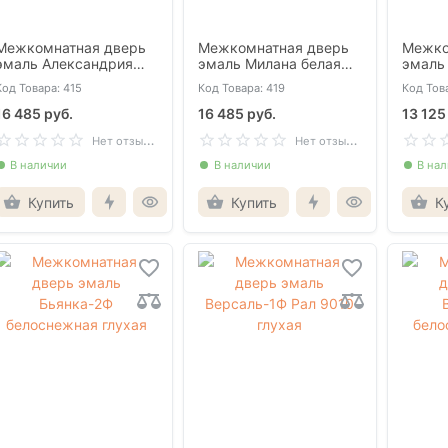
Межкомнатная дверь
Межкомнатная дверь
Межко
эмаль Александрия
эмаль Милана белая
эмаль
белый патина золото
патина серебро глухая
глухая
Код Товара: 415
Код Товара: 419
Код Тов
глухая
16 485 руб.
16 485 руб.
13 125
Н
ет отзывов
Н
ет отзывов
В наличии
В наличии
В на
Купить
Купить
К