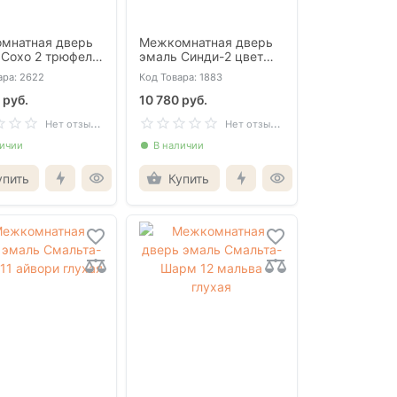
мнатная дверь
Межкомнатная дверь
 Сохо 2 трюфель
эмаль Синди-2 цвет
белый глухая
ара: 2622
Код Товара: 1883
 руб.
10 780 руб.
Н
ет отзывов
Н
ет отзывов
личии
В наличии
упить
Купить