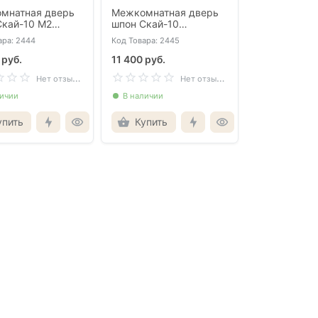
мнатная дверь
Межкомнатная дверь
Скай-10 М2
шпон Скай-10
урированный
текстурированный
ара: 2444
Код Товара: 2445
лухая
орех глухая
 руб.
11 400 руб.
Н
ет отзывов
Н
ет отзывов
личии
В наличии
упить
Купить