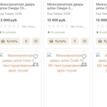
Межкомнатная дверь
Межкомнатная дверь
Межко
шпон Синди-13
шпон Синди-2
шпон 
текстурированный
текстурированный
текст
Код Товара: 2438
Код Товара: 2439
Код Тов
орех глухая
орех глухая
орех г
12 000 руб.
12 000 руб.
12 000
Н
ет отзывов
Н
ет отзывов
В наличии
В наличии
В на
Купить
Купить
К