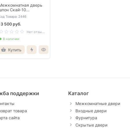
Межкомнатная дверь
шпон Скай-10
текстурированный
Код Товара: 2446
орех со стеклом
13 500 руб.
Н
ет отзывов
В наличии
Купить
жба поддержки
Каталог
онтакты
Межкомнатные двери
озврат товара
Входные двери
арта сайта
Фурнитура
Скрытые двери