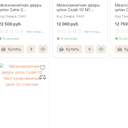
Межкомнатная дверь
Межкомнатная дверь
Межко
шпон Сити-2
шпон Скай-10 М1
шпон 
текстурированный
текстурированный
текст
Код Товара: 2442
Код Товара: 2443
Код Тов
орех глухая
орех глухая
орех г
22 500 руб.
12 000 руб.
12 750
Н
ет отзывов
Н
ет отзывов
В наличии
В наличии
В на
Купить
Купить
К