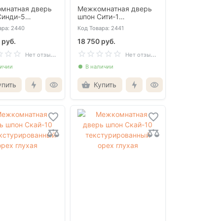
мнатная дверь
Межкомнатная дверь
Синди-5
шпон Сити-1
урированный
текстурированный
ара: 2440
Код Товара: 2441
лухая
орех глухая
 руб.
18 750 руб.
Н
ет отзывов
Н
ет отзывов
личии
В наличии
упить
Купить