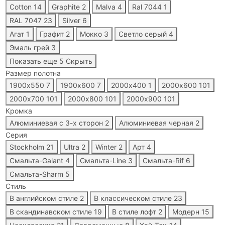
Cotton
14
Graphite
2
Malva
4
Ral 7044
1
RAL 7047
23
Silver
6
Агат
1
Графит
2
Мокко
3
Светло серый
4
Эмаль грей
3
Показать еще 5
Скрыть
Размер полотна
1900х550
7
1900х600
7
2000х400
1
2000х600
101
2000х700
101
2000х800
101
2000х900
101
Кромка
Алюминиевая с 3-x сторон
2
Алюминиевая черная
2
Серия
Stockholm
21
Ultra
2
Winter
2
Арт
4
Смальта-Galant
4
Смальта-Line
3
Смальта-Rif
6
Смальта-Sharm
5
Стиль
В английском стиле
2
В классическом стиле
23
В скандинавском стиле
19
В стиле лофт
2
Модерн
15