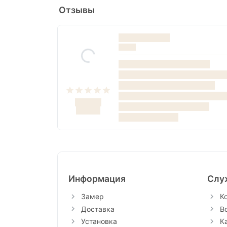
Отзывы
Информация
Слу
Замер
К
Доставка
В
Установка
К