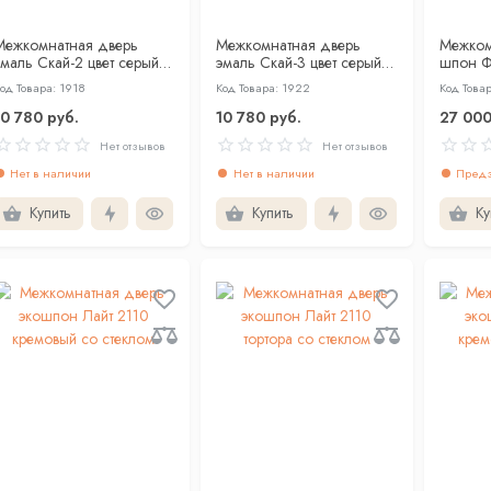
Межкомнатная дверь
Межкомнатная дверь
Межком
эмаль Скай-2 цвет серый
эмаль Скай-3 цвет серый
шпон Ф
лухая
глухая
слонова
од Товара: 1918
Код Товара: 1922
Код Товар
золото 
10 780 руб.
10 780 руб.
27 000
Нет отзывов
Нет отзывов
Нет в наличии
Нет в наличии
Предз
Купить
Купить
Ку