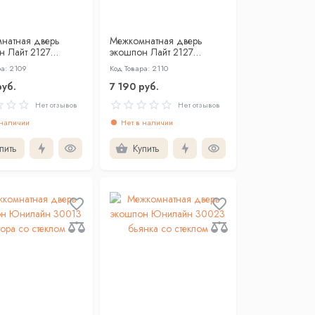
натная дверь
Межкомнатная дверь
н Лайт 2127
экошпон Лайт 2127
ый со стеклом
тортора со стеклом
ра: 2109
Код Товара: 2110
руб.
7 190 руб.
Нет отзывов
Нет отзывов
 наличии
Нет в наличии
пить
Купить