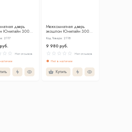
натная дверь
Межкомнатная дверь
н Юнилайн 30032
экошпон Юнилайн 30032
со стеклом
кремовый со стеклом
а: 2117
Код Товара: 2118
руб.
9 980 руб.
Нет отзывов
Нет отзывов
 наличии
Нет в наличии
пить
Купить