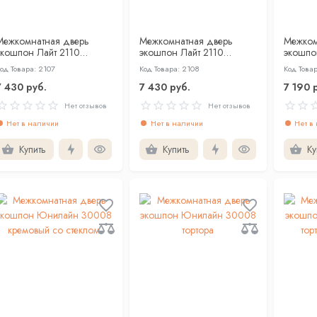
Межкомнатная дверь
Межкомнатная дверь
Межком
экошпон Лайт 2110
экошпон Лайт 2110
экошпо
кремовый со стеклом
тортора со стеклом
кремов
од Товара: 2107
Код Товара: 2108
Код Това
7 430 руб.
7 430 руб.
7 190 
Нет отзывов
Нет отзывов
Нет в наличии
Нет в наличии
Нет в
Купить
Купить
Ку