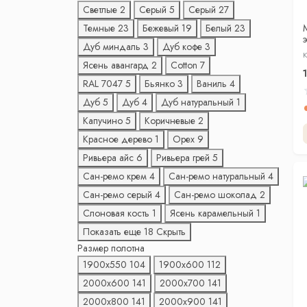
Светлые
2
Серый
5
Серый
27
Темные
23
Бежевый
19
Белый
23
Дуб миндаль
3
Дуб кофе
3
г
К
Ясень авангард
2
Cotton
7
RAL 7047
5
Бьянко
3
Ваниль
4
Дуб
5
Дуб
4
Дуб натуральный
1
Капучино
5
Коричневые
2
Красное дерево
1
Орех
9
Ривьера айс
6
Ривьера грей
5
Сан-ремо крем
4
Сан-ремо натуральный
4
Сан-ремо серый
4
Сан-ремо шоколад
2
Слоновая кость
1
Ясень карамельный
1
Показать еще 18
Скрыть
Размер полотна
1900х550
104
1900х600
112
2000х600
141
2000х700
141
2000х800
141
2000х900
141