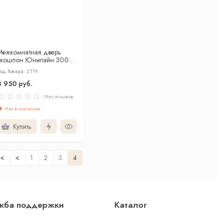
Межкомнатная дверь
экошпон Юнилайн 30032
ортора со стеклом
од Товара: 2119
8 950 руб.
Нет отзывов
Нет в наличии
Купить
<
<
1
2
3
4
жба поддержки
Каталог