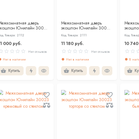
Межкомнатная дверь
Межкомнатная дверь
Межком
экошпон Юнилайн 30008
экошпон Юнилайн 30008
экошпо
кремовый со стеклом
тортора
тортора
од Товара: 2112
Код Товара: 2111
Код Товар
11 000 руб.
11 180 руб.
10 740
Нет отзывов
Нет отзывов
Нет в наличии
Нет в наличии
В нал
Купить
Купить
Ку