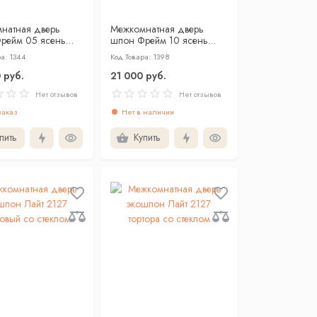
натная дверь
Межкомнатная дверь
рейм 05 ясень
шпон Фрейм 10 ясень
я кость патина
белоснежный глухая
а: 1344
Код Товара: 1398
глухая
 руб.
21 000 руб.
Нет отзывов
Нет отзывов
аказ
Нет в наличии
пить
Купить