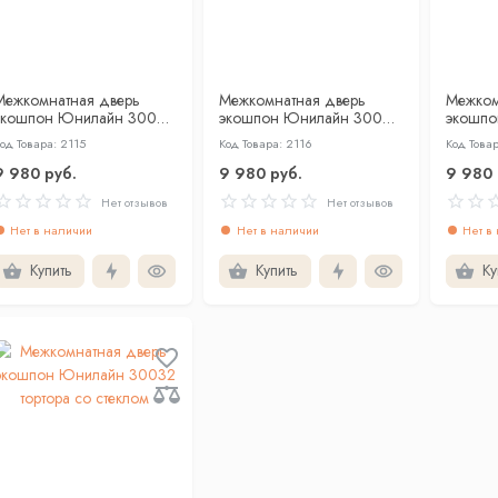
Межкомнатная дверь
Межкомнатная дверь
Межком
экошпон Юнилайн 30023
экошпон Юнилайн 30023
экошпо
кремовый со стеклом
тортора со стеклом
бьянка 
од Товара: 2115
Код Товара: 2116
Код Товар
9 980 руб.
9 980 руб.
9 980 
Нет отзывов
Нет отзывов
Нет в наличии
Нет в наличии
Нет в
Купить
Купить
Ку