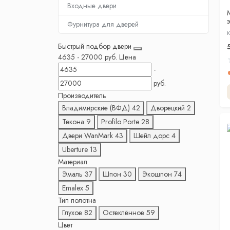
Входные двери
Фурнитура для дверей
К
Быстрый подбор двери
4635
-
27000
руб.
Цена
-
руб.
Производитель
Владимирские (ВФД)
42
Дворецкий
2
Текона
9
Profilo Porte
28
Двери WanMark
43
Шейл дорс
4
Uberture
13
Материал
Эмаль
37
Шпон
30
Экошпон
74
Emalex
5
Тип полотна
Глухое
82
Остеклённое
59
Цвет