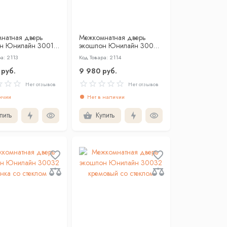
натная дверь
Межкомнатная дверь
н Юнилайн 30013
экошпон Юнилайн 30023
 со стеклом
бьянка со стеклом
а: 2113
Код Товара: 2114
 руб.
9 980 руб.
Нет отзывов
Нет отзывов
ичии
Нет в наличии
пить
Купить