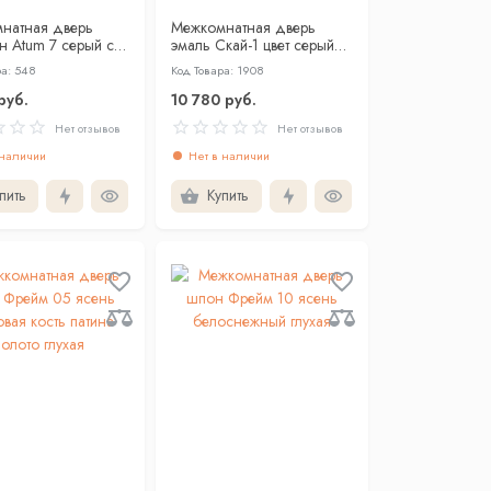
натная дверь
Межкомнатная дверь
н Atum 7 серый со
эмаль Скай-1 цвет серый
м
глухая
ра: 548
Код Товара: 1908
руб.
10 780 руб.
Нет отзывов
Нет отзывов
 наличии
Нет в наличии
пить
Купить